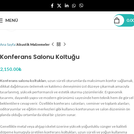
MENÜ
0.0
Büyütmek için tıklayın
Ana Sayfa
Akustik Malzemeler
Konferans Salonu Koltuğu
2,150.00
₺
Konferans salonu koltukları
, uzun süreli oturumlarda maksimum konfor sağlamak,
dikkat dağılmasını önlemek ve katılımcı deneyimini üst düzeye çıkarmak amacıyla
tasarlanmış, yüksek performanslı ve estetik oturma çözümleridir. Ergonomik
tasarımı, dayanıklı yapısı ve modern görünümü sayesinde hem teknik hem de görsel
beklentilere cevap verir. Özellikle konferans salonları, seminer ve toplantı alanları,
oditoryumlar ve eğitim merkezleri gibi kullanıcı konforunun ve salon düzeninin ön
planda olduğu ortamlarda ideal bir çözüm sunar.
Genellikle metal veya ahşap iskelet üzerine yüksek yoğunluklu sünger ve kaliteli
döşeme kumaşıyla üretilen konferans koltukları, uzun süreli ve yoğun kullanıma