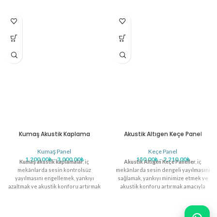
Kumaş Akustik Kaplama
Akustik Altıgen Keçe Panel
Kumaş Panel
Keçe Panel
1,200.00
₺
–
3,000.00
₺
150.00
₺
–
2,210.00
₺
Kumaş akustik kaplamalar
, iç
Akustik Altıgen Keçe Paneller
, iç
mekânlarda sesin kontrolsüz
mekânlarda sesin dengeli yayılmasını
yayılmasını engellemek, yankıyı
sağlamak, yankıyı minimize etmek ve
azaltmak ve akustik konforu artırmak
akustik konforu artırmak amacıyla
amacıyla tasarlanmış, duvar ve tavan
geliştirilmiş, altıgen formdaki estetik
yüzeylerine entegre edilebilen
ve fonksiyonel ses emici çözümlerdir.
dekoratif ses yalıtım çözümleridir.
Modern tasarımıyla öne çıkan bu