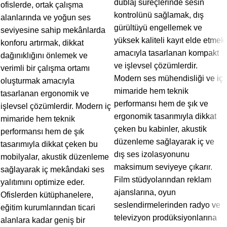
dublaj süreçlerinde sesin
ofislerde, ortak çalışma
kontrolünü sağlamak, dış
alanlarında ve yoğun ses
gürültüyü engellemek ve
seviyesine sahip mekânlarda
yüksek kaliteli kayıt elde etmek
konforu artırmak, dikkat
amacıyla tasarlanan kompakt
dağınıklığını önlemek ve
ve işlevsel çözümlerdir.
verimli bir çalışma ortamı
Modern ses mühendisliği ve iç
oluşturmak amacıyla
mimaride hem teknik
tasarlanan ergonomik ve
performansı hem de şık ve
işlevsel çözümlerdir. Modern iç
ergonomik tasarımıyla dikkat
mimaride hem teknik
çeken bu kabinler, akustik
performansı hem de şık
düzenleme sağlayarak iç ve
tasarımıyla dikkat çeken bu
dış ses izolasyonunu
mobilyalar, akustik düzenleme
maksimum seviyeye çıkarır.
sağlayarak iç mekândaki ses
Film stüdyolarından reklam
yalıtımını optimize eder.
ajanslarına, oyun
Ofislerden kütüphanelere,
seslendirmelerinden radyo ve
eğitim kurumlarından ticari
televizyon prodüksiyonlarına
alanlara kadar geniş bir