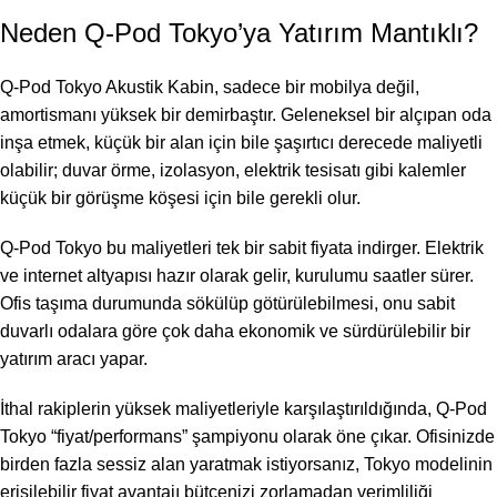
Neden Q-Pod Tokyo’ya Yatırım Mantıklı?
Q-Pod Tokyo Akustik Kabin, sadece bir mobilya değil,
amortismanı yüksek bir demirbaştır. Geleneksel bir alçıpan oda
inşa etmek, küçük bir alan için bile şaşırtıcı derecede maliyetli
olabilir; duvar örme, izolasyon, elektrik tesisatı gibi kalemler
küçük bir görüşme köşesi için bile gerekli olur.
Q-Pod Tokyo bu maliyetleri tek bir sabit fiyata indirger. Elektrik
ve internet altyapısı hazır olarak gelir, kurulumu saatler sürer.
Ofis taşıma durumunda sökülüp götürülebilmesi, onu sabit
duvarlı odalara göre çok daha ekonomik ve sürdürülebilir bir
yatırım aracı yapar.
İthal rakiplerin yüksek maliyetleriyle karşılaştırıldığında, Q-Pod
Tokyo “fiyat/performans” şampiyonu olarak öne çıkar. Ofisinizde
birden fazla sessiz alan yaratmak istiyorsanız, Tokyo modelinin
erişilebilir fiyat avantajı bütçenizi zorlamadan verimliliği