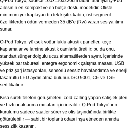
Q-Pod Tokyo, sadece 105x110x220cm taban alanıyla Q-Pod
ailesinin en kompakt ve en bütçe dostu modelidir. Ofiste
minimum yer kaplayan bu tek kişilik kabin, üst segment
özelliklerden ödün vermeden 35 dB’e (Rw) varan ses yalıtımı
sunar.
Q-Pod Tokyo, yüksek yoğunluklu akustik paneller, keçe
kaplamalar ve lamine akustik camlarla üretilir; bu da onu,
standart sünger dolgulu ucuz alternatiflerden ayırır. İçerisinde
yüksek bar taburesi, entegre ergonomik çalışma masası, USB
ve priz şarj istasyonları, sensörlü sessiz havalandırma ve enerji
tasarruflu LED aydınlatma bulunur. ISO 9001, CE ve TSE
sertifikalıdır.
Kısa süreli telefon görüşmeleri, cold-calling yapan satış ekipleri
ve hızlı odaklanma molaları için idealdir. Q-Pod Tokyo’nun
kurulumu sadece saatler sürer ve ofis taşındığında birlikte
götürülebilir — sabit bir toplantı odası inşa etmeden anında
sessizlik kazanın.