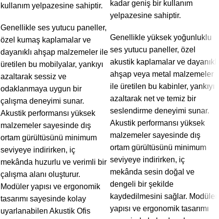
kadar geniş bir kullanım
kullanım yelpazesine sahiptir.
yelpazesine sahiptir.
Genellikle ses yutucu paneller,
Genellikle yüksek yoğunluklu
özel kumaş kaplamalar ve
ses yutucu paneller, özel
dayanıklı ahşap malzemeler ile
akustik kaplamalar ve dayanıklı
üretilen bu mobilyalar, yankıyı
ahşap veya metal malzemeler
azaltarak sessiz ve
ile üretilen bu kabinler, yankıyı
odaklanmaya uygun bir
azaltarak net ve temiz bir
çalışma deneyimi sunar.
seslendirme deneyimi sunar.
Akustik performansı yüksek
Akustik performansı yüksek
malzemeler sayesinde dış
malzemeler sayesinde dış
ortam gürültüsünü minimum
ortam gürültüsünü minimum
seviyeye indirirken, iç
seviyeye indirirken, iç
mekânda huzurlu ve verimli bir
mekânda sesin doğal ve
çalışma alanı oluşturur.
dengeli bir şekilde
Modüler yapısı ve ergonomik
kaydedilmesini sağlar. Modüler
tasarımı sayesinde kolay
yapısı ve ergonomik tasarımı
uyarlanabilen Akustik Ofis