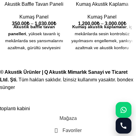
Akustik Baffle Tavan Paneli
Kumaş Akustik Kaplama
Kumaş Panel
Kumaş Panel
350.00
₺
–
1,030.00
₺
1,200.00
₺
–
3,000.00
₺
Akustik baffle tavan
Kumaş akustik kaplamalar
, iç
panelleri
, yüksek tavanlı iç
mekânlarda sesin kontrolsüz
mekânlarda ses yansımalarını
yayılmasını engellemek, yankıyı
azaltmak, gürültü seviyesini
azaltmak ve akustik konforu
düşürmek ve akustik konforu
artırmak amacıyla tasarlanmış,
artırmak amacıyla tasarlanmış,
duvar ve tavan yüzeylerine
dikey olarak tavandan sarkıtılan
entegre edilebilen dekoratif ses
© Akustik Ürünler | Q Akustik Mimarlık Sanayi ve Ticaret
özel ses yalıtım panelleridir.
yalıtım çözümleridir. Özellikle
Ltd. Şti.
Tüm hakları saklıdır. İzinsiz kullanımı yasaktır.
bondex
Özellikle açık tavan yapılarında
toplantı odaları, ofisler, sınıflar,
sünger
ve geniş alanlarda etkili bir ses
konferans salonları ve sosyal
kontrolü sağlayan bu paneller,
yaşam alanlarında ideal ses
genellikle 95 kg/m³ yoğunluğa
ortamı oluşturmak için tercih
toplantı kabini
sahip camyünü dolgu ve akustik
edilmektedir.
geçirgen kumaş kaplama ile
Mağaza
Genellikle 95 kg/m³ yoğunluğa
üretilmektedir.
sahip camyünü dolgu ve akustik
Favoriler
Dikey olarak konumlandırılan
geçirgen kumaş kaplama ile