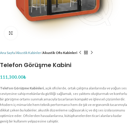
Büyütmek için tıklayın
Ana Sayfa
Akustik Kabinler
Akustik Ofis Kabinleri
Telefon Görüşme Kabini
111,300.00
₺
Telefon Görüşme Kabinleri,
açık ofislerde, ortak çalışma alanlarında ve yoğun ses
seviyesine sahip mekânlarda gizliliği sağlamak, ses yalıtımı oluşturmak ve konforlu
bir görüşme ortamı sunmak amacıyla tasarlanan kompakt ve işlevsel çözümlerdir.
Modern iç mimaride hem teknik performansı hem de şık ve ergonomik tasarımıyla
dikkat çeken bu kabinler, akustik düzenleme sağlayarak iç ve dış ses izolasyonunu
optimize eder. Ofislerden havaalanlarına, kütüphanelerden ticari alanlara kadar
geniş bir kullanım yelpazesine sahiptir.