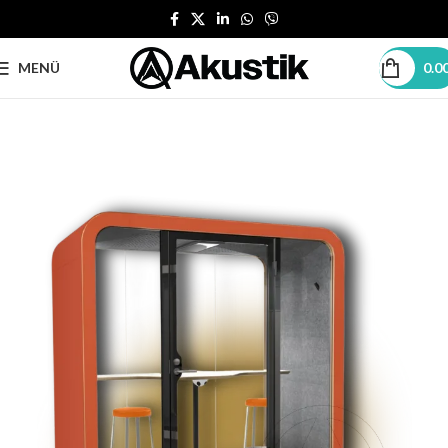
MENÜ
0.0