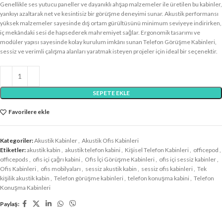
Genellikle ses yutucu paneller ve dayanıklı ahşap malzemeler ile üretilen bu kabinler,
yankıyı azaltarak net ve kesintisiz bir görüşme deneyimi sunar. Akustik performansı
yüksek malzemeler sayesinde dış ortam gürültüsünü minimum seviyeye indirirken,
iç mekândaki sesi de hapsederek mahremiyet sağlar. Ergonomik tasarımı ve
modüler yapısı sayesinde kolay kurulum imkânı sunan Telefon Görüşme Kabinleri,
sessiz ve verimli çalışma alanları yaratmak isteyen projeler için ideal bir seçenektir.
SEPETE EKLE
Favorilere ekle
Kategoriler:
Akustik Kabinler
,
Akustik Ofis Kabinleri
Etiketler:
akustik kabin
,
akustik telefon kabini
,
Kişisel Telefon Kabinleri
,
officepod
,
officepods
,
ofis içi çağrı kabini
,
Ofis İçi Görüşme Kabinleri
,
ofis içi sessiz kabinler
,
Ofis Kabinleri
,
ofis mobilyaları
,
sessiz akustik kabin
,
sessiz ofis kabinleri
,
Tek
kişilik akustik kabin
,
Telefon görüşme kabinleri
,
telefon konuşma kabini
,
Telefon
Konuşma Kabinleri
Paylaş: