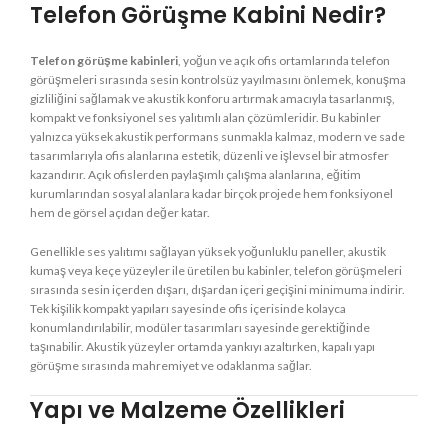
Telefon Görüşme Kabini Nedir?
Telefon görüşme kabinleri
, yoğun ve açık ofis ortamlarında telefon
görüşmeleri sırasında sesin kontrolsüz yayılmasını önlemek, konuşma
gizliliğini sağlamak ve akustik konforu artırmak amacıyla tasarlanmış,
kompakt ve fonksiyonel ses yalıtımlı alan çözümleridir. Bu kabinler
yalnızca yüksek akustik performans sunmakla kalmaz, modern ve sade
tasarımlarıyla ofis alanlarına estetik, düzenli ve işlevsel bir atmosfer
kazandırır. Açık ofislerden paylaşımlı çalışma alanlarına, eğitim
kurumlarından sosyal alanlara kadar birçok projede hem fonksiyonel
hem de görsel açıdan değer katar.
Genellikle ses yalıtımı sağlayan yüksek yoğunluklu paneller, akustik
kumaş veya keçe yüzeyler ile üretilen bu kabinler, telefon görüşmeleri
sırasında sesin içerden dışarı, dışardan içeri geçişini minimuma indirir.
Tek kişilik kompakt yapıları sayesinde ofis içerisinde kolayca
konumlandırılabilir, modüler tasarımları sayesinde gerektiğinde
taşınabilir. Akustik yüzeyler ortamda yankıyı azaltırken, kapalı yapı
görüşme sırasında mahremiyet ve odaklanma sağlar.
Yapı ve Malzeme Özellikleri