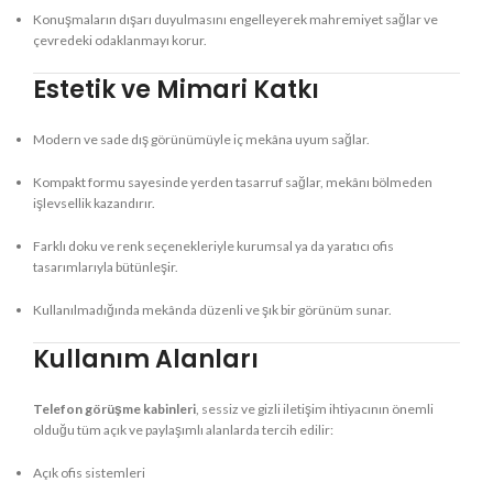
Konuşmaların dışarı duyulmasını engelleyerek mahremiyet sağlar ve
çevredeki odaklanmayı korur.
Estetik ve Mimari Katkı
Modern ve sade dış görünümüyle iç mekâna uyum sağlar.
Kompakt formu sayesinde yerden tasarruf sağlar, mekânı bölmeden
işlevsellik kazandırır.
Farklı doku ve renk seçenekleriyle kurumsal ya da yaratıcı ofis
tasarımlarıyla bütünleşir.
Kullanılmadığında mekânda düzenli ve şık bir görünüm sunar.
Kullanım Alanları
Telefon görüşme kabinleri
, sessiz ve gizli iletişim ihtiyacının önemli
olduğu tüm açık ve paylaşımlı alanlarda tercih edilir:
Açık ofis sistemleri