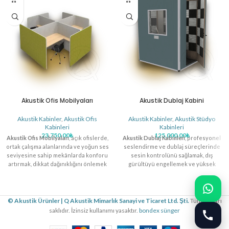
Akustik Ofis Mobilyaları
Akustik Dublaj Kabini
Akustik Kabinler
,
Akustik Ofis
Akustik Kabinler
,
Akustik Stüdyo
Kabinleri
Kabinleri
23,750.00
₺
125,000.00
₺
Akustik Ofis Mobilyaları
, açık ofislerde,
Akustik Dublaj Kabinleri
, profesyonel
ortak çalışma alanlarında ve yoğun ses
seslendirme ve dublaj süreçlerinde
seviyesine sahip mekânlarda konforu
sesin kontrolünü sağlamak, dış
artırmak, dikkat dağınıklığını önlemek
gürültüyü engellemek ve yüksek
ve verimli bir çalışma ortamı
kaliteli kayıt elde etmek amacıyla
oluşturmak amacıyla tasarlanan
tasarlanan kompakt ve işlevsel
ergonomik ve işlevsel çözümlerdir.
çözümlerdir. Modern ses mühendisliği
Modern iç mimaride hem teknik
ve iç mimaride hem teknik
© Akustik Ürünler | Q Akustik Mimarlık Sanayi ve Ticaret Ltd. Şti.
Tüm hakları
performansı hem de şık tasarımıyla
performansı hem de şık ve ergonomik
saklıdır. İzinsiz kullanımı yasaktır.
bondex sünger
dikkat çeken bu mobilyalar, akustik
tasarımıyla dikkat çeken bu kabinler,
düzenleme sağlayarak iç mekândaki
akustik düzenleme sağlayarak iç ve dış