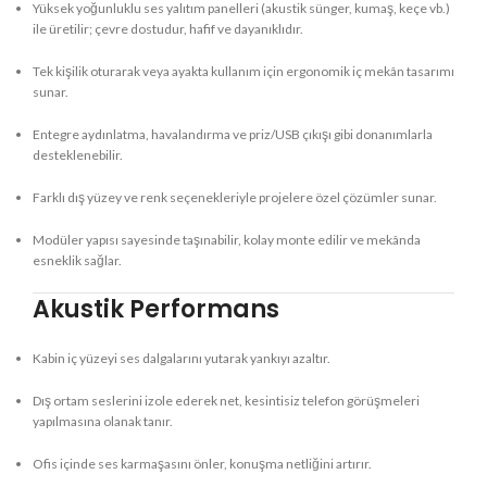
Yüksek yoğunluklu ses yalıtım panelleri (akustik sünger, kumaş, keçe vb.)
ile üretilir; çevre dostudur, hafif ve dayanıklıdır.
Tek kişilik oturarak veya ayakta kullanım için ergonomik iç mekân tasarımı
sunar.
Entegre aydınlatma, havalandırma ve priz/USB çıkışı gibi donanımlarla
desteklenebilir.
Farklı dış yüzey ve renk seçenekleriyle projelere özel çözümler sunar.
Modüler yapısı sayesinde taşınabilir, kolay monte edilir ve mekânda
esneklik sağlar.
Akustik Performans
Kabin iç yüzeyi ses dalgalarını yutarak yankıyı azaltır.
Dış ortam seslerini izole ederek net, kesintisiz telefon görüşmeleri
yapılmasına olanak tanır.
Ofis içinde ses karmaşasını önler, konuşma netliğini artırır.