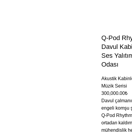
Q-Pod Rh
Davul Kabi
Ses Yalıtı
Odası
Akustik Kabinl
Müzik Serisi
300,000.00
₺
Davul çalmanı
engeli komşu şi
Q-Pod Rhythm
ortadan kaldır
mühendislik he