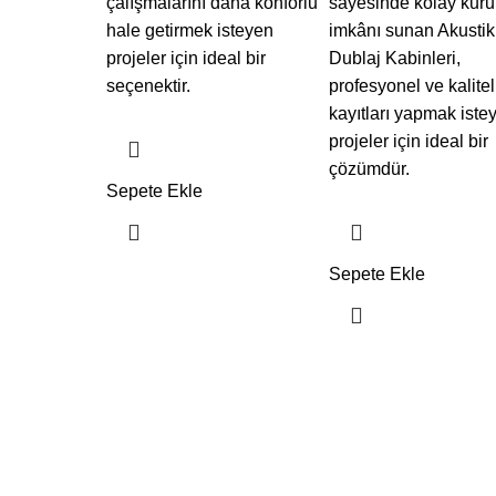
çalışmalarını daha konforlu
sayesinde kolay kur
hale getirmek isteyen
imkânı sunan Akustik
projeler için ideal bir
Dublaj Kabinleri,
seçenektir.
profesyonel ve kalitel
kayıtları yapmak iste
projeler için ideal bir
çözümdür.
Sepete Ekle
Sepete Ekle