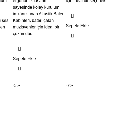
ulum
ergonomik tasarımı
için ideal bir seçenektir.
sayesinde kolay kurulum
imkânı sunan Akustik Bateri
i ses
Kabinleri, bateri çalan
Sepete Ekle
yen
müzisyenler için ideal bir
çözümdür.
Sepete Ekle
-3%
-7%