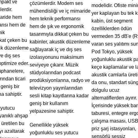
mpakt ve
çözümlerdir. Modern ses
modelidir. Ofiste mi
erdir.
mühendisliği ve iç mimaride
yer kaplayan bu tek ki
aride hem
hem teknik performansı
kabin, üst segment
mansı hem de
hem de şık ve ergonomik
özelliklerden ödün
mik
tasarımıyla dikkat çeken bu
vermeden 35 dB'e (R
kkat çeken bu
kabinler, akustik düzenleme
varan ses yalıtımı sun
tik düzenleme
sağlayarak iç ve dış ses
Pod Tokyo, yüksek
ve dış ses
izolasyonunu maksimum
yoğunluklu akustik pa
ptimize eder.
seviyeye çıkarır. Müzik
keçe kaplamalar ve 
üphanelere,
stüdyolarından podcast
akustik camlarla üretil
ından ticari
prodüksiyonlarına, radyo ve
da onu, standart sün
geniş bir
televizyon yayınlarından
dolgulu ucuz
a sahiptir.
sesli kitap kayıtlarına kadar
alternatiflerden ayırır.
geniş bir kullanım
İçerisinde yüksek bar
 yutucu
yelpazesine sahiptir.
taburesi, entegre er
yanıklı ahşap
çalışma masası, USB
 üretilen bu
Genellikle yüksek
priz şarj istasyonları,
yı azaltarak
yoğunluklu ses yutucu
sensörlü sessiz