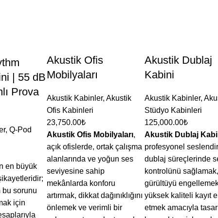
Akustik Ofis
Akustik Dublaj
ythm
Mobilyaları
Kabini
ni | 55 dB
mlı Prova
Akustik Kabinler
,
Akustik
Akustik Kabinler
,
Aku
Ofis Kabinleri
Stüdyo Kabinleri
23,750.00
₺
125,000.00
₺
er
,
Q-Pod
Akustik Ofis Mobilyaları
,
Akustik Dublaj Kabi
açık ofislerde, ortak çalışma
profesyonel seslendi
alanlarında ve yoğun ses
dublaj süreçlerinde s
n en büyük
seviyesine sahip
kontrolünü sağlamak,
kayetleridir;
mekânlarda konforu
gürültüyü engellemek
 bu sorunu
artırmak, dikkat dağınıklığını
yüksek kaliteli kayıt 
mak için
önlemek ve verimli bir
etmek amacıyla tasa
saplarıyla