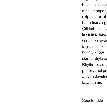
bir akustik davu
monitör hoparlö
ekipmanını ra
barındıracak ge
Çift turbo fan 
kesintisiz hav
sunarken sesin
taşmasına izin
9001 ve TSE be
standardıyla 
Rhythm, ev or
profesyonel pr
arayan davulcu
tasarlanmıştır.
Sepete Ekle