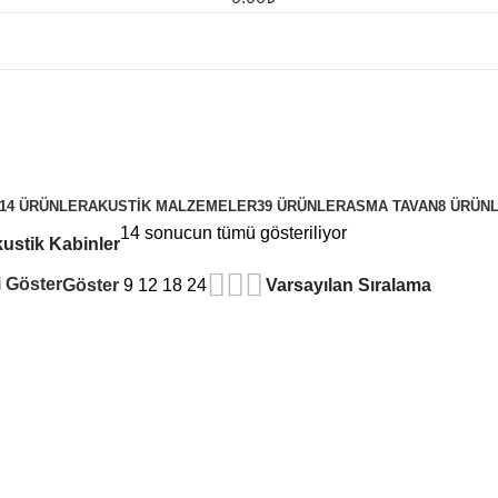
14 ÜRÜNLER
AKUSTIK MALZEMELER
39 ÜRÜNLER
ASMA TAVAN
8 ÜRÜN
14 sonucun tümü gösteriliyor
ustik Kabinler
 Göster
Göster
9
12
18
24