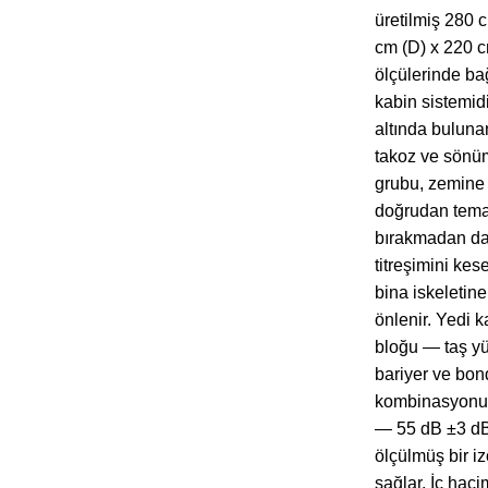
üretilmiş 280 
cm (D) x 220 c
ölçülerinde ba
kabin sistemidi
altında bulun
takoz ve sönüm
grubu, zemine 
doğrudan tem
bırakmadan d
titreşimini kes
bina iskeletine
önlenir. Yedi 
bloğu — taş 
bariyer ve bo
kombinasyonu
— 55 dB ±3 dB
ölçülmüş bir i
sağlar. İç haci