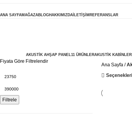
Ürün Kategorileri
ANA SAYFA
MAĞAZA
BLOG
HAKKIMIZDA
İLETIŞIM
REFERANSLAR
Akustik Kabinler
Kategoriler
AKUSTIK AHŞAP PANEL
11 ÜRÜNLER
AKUSTIK KABINLER
Fiyata Göre Filtrelendir
Ana Sayfa
Ak
Seçenekleri
Filtrele