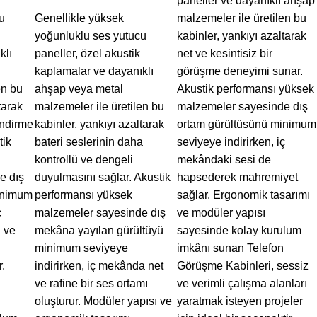
paneller ve dayanıklı ahşap
u
Genellikle yüksek
malzemeler ile üretilen bu
yoğunluklu ses yutucu
kabinler, yankıyı azaltarak
klı
paneller, özel akustik
net ve kesintisiz bir
kaplamalar ve dayanıklı
görüşme deneyimi sunar.
en bu
ahşap veya metal
Akustik performansı yüksek
tarak
malzemeler ile üretilen bu
malzemeler sayesinde dış
endirme
kabinler, yankıyı azaltarak
ortam gürültüsünü minimum
tik
bateri seslerinin daha
seviyeye indirirken, iç
kontrollü ve dengeli
mekândaki sesi de
e dış
duyulmasını sağlar. Akustik
hapsederek mahremiyet
inimum
performansı yüksek
sağlar. Ergonomik tasarımı
ç
malzemeler sayesinde dış
ve modüler yapısı
 ve
mekâna yayılan gürültüyü
sayesinde kolay kurulum
minimum seviyeye
imkânı sunan Telefon
.
indirirken, iç mekânda net
Görüşme Kabinleri, sessiz
ve rafine bir ses ortamı
ve verimli çalışma alanları
oluşturur. Modüler yapısı ve
yaratmak isteyen projeler