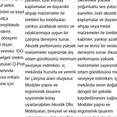
paneller, özel kumaş
Genellikle yüksek
l setini,
kaplamalar ve dayanıklı
yoğunluklu ses yutuc
rleri ve kayıt
ahşap malzemeler ile
paneller, özel akustik
hatça
üretilen bu mobilyalar,
kaplamalar ve dayanı
nişliktedir.
yankıyı azaltarak sessiz ve
ahşap veya metal
sistemi
odaklanmaya uygun bir
malzemeler ile üretil
a dolaşımı
çalışma deneyimi sunar.
kabinler, yankıyı azal
 dışarı
Akustik performansı yüksek
net ve temiz bir sesl
 vermez. ISO
malzemeler sayesinde dış
deneyimi sunar. Akus
lgeli üretim
ortam gürültüsünü minimum
performansı yüksek
sunulan Q-Pod
seviyeye indirirken, iç
malzemeler sayesind
tamında
mekânda huzurlu ve verimli
ortam gürültüsünü m
ova imkanı
bir çalışma alanı oluşturur.
seviyeye indirirken, i
lar için
Modüler yapısı ve
mekânda sesin doğal
ergonomik tasarımı
dengeli bir şekilde
sayesinde kolay
kaydedilmesini sağlar
uyarlanabilen Akustik Ofis
Modüler yapısı ve
Mobilyaları, bireysel ve ekip
ergonomik tasarımı