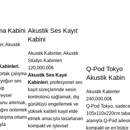
ma Kabini
Akustik Ses Kayıt
Kabini
er
,
Akustik
Akustik Kabinler
,
Akustik
Stüdyo Kabinleri
Kabinleri
,
120,000.00
₺
Q-Pod Tokyo
 ortak çalışma
Akustik Ses Kayıt
Akustik Kabin
 yoğun ses
Kabinleri
, profesyonel ses
ip
kayıt süreçlerinde sesin
Akustik Kabinler
reysel
kontrolünü sağlamak, dış
240,000.00
₺
unu artırmak,
gürültüyü engellemek ve
Q-Pod Tokyo, sadec
lığını önlemek
yüksek kaliteli kayıt elde
105x110x220cm tab
çalışma ortamı
etmek amacıyla tasarlanan
alanıyla Q-Pod ailesi
yla
kompakt ve işlevsel
kompakt ve en bütçe 