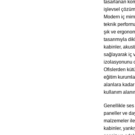
tasarlanan ko
işlevsel çözüml
Modern iç mim
teknik perfor
şık ve ergono
tasarımıyla di
kabinler, akus
sağlayarak iç 
izolasyonunu o
Ofislerden küt
eğitim kurumlar
alanlara kadar 
kullanım alanın
Genellikle ses
paneller ve da
malzemeler ile
kabinler, yankı