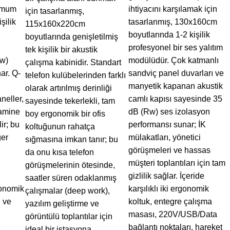
nimum
ihtiyacını karşılamak için
için tasarlanmış,
şilik
tasarlanmış, 130x160cm
115x160x220cm
boyutlarında 1-2 kişilik
boyutlarında genişletilmiş
profesyonel bir ses yalıtım
tek kişilik bir akustik
w)
modülüdür. Çok katmanlı
çalışma kabinidir. Standart
ar. Q-
sandviç panel duvarları ve
telefon kulübelerinden farklı
manyetik kapanan akustik
olarak artırılmış derinliği
neller,
camlı kapısı sayesinde 35
sayesinde tekerlekli, tam
lamine
dB (Rw) ses izolasyon
boy ergonomik bir ofis
ir; bu
performansı sunar; İK
koltuğunun rahatça
ger
mülakatları, yönetici
sığmasına imkan tanır; bu
görüşmeleri ve hassas
da onu kısa telefon
müşteri toplantıları için tam
görüşmelerinin ötesinde,
gizlilik sağlar. İçeride
saatler süren odaklanmış
gonomik
karşılıklı iki ergonomik
çalışmalar (deep work),
 ve
koltuk, entegre çalışma
yazılım geliştirme ve
masası, 220V/USB/Data
görüntülü toplantılar için
bağlantı noktaları, hareket
ideal bir istasyona