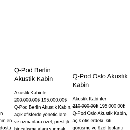
Q-Pod Berlin
Q-Pod Oslo Akustik
Akustik Kabin
Kabin
Akustik Kabinler
Akustik Kabinler
200,000.00
₺
195,000.00
₺
e
210,000.00
₺
195,000.00
₺
Q-Pod Berlin Akustik Kabin,
an
Q-Pod Oslo Akustik Kabin,
açık ofislerde yöneticilere
nin en
açık ofislerdeki ikili
ve uzmanlara özel, prestijli
dostu
görüşme ve özel toplantı
bir çalışma alanı sunmak