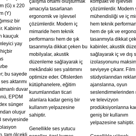
çalışma ortamı oluşturmak
kompakt ve işlevsel
cm (G) x 220
amacıyla tasarlanan
çözümlerdir. Modern 
m (Y)
ergonomik ve işlevsel
mühendisliği ve iç m
ğımsız bir
çözümlerdir. Modern iç
hem teknik performan
r. Kabinin
mimaride hem teknik
hem de şık ve ergon
an kauçuk
performansı hem de şık
tasarımıyla dikkat çe
leyici yay
tasarımıyla dikkat çeken bu
kabinler, akustik dü
hiçbir
mobilyalar, akustik
sağlayarak iç ve dış 
as
düzenleme sağlayarak iç
izolasyonunu maksi
arbe
mekândaki ses yalıtımını
seviyeye çıkarır. Film
er; bu sayede
optimize eder. Ofislerden
stüdyolarından rekla
 ses aktarımı
kütüphanelere, eğitim
ajanslarına, oyun
katmanlı duvar
kurumlarından ticari
seslendirmelerinden 
yünü, EPDM
alanlara kadar geniş bir
ve televizyon
ndex sünger
kullanım yelpazesine
prodüksiyonlarına ka
ndan oluşur
sahiptir.
geniş bir kullanım
 seviyesinde
yelpazesine sahiptir.
zolasyon
Genellikle ses yutucu
m, tam ölçekli