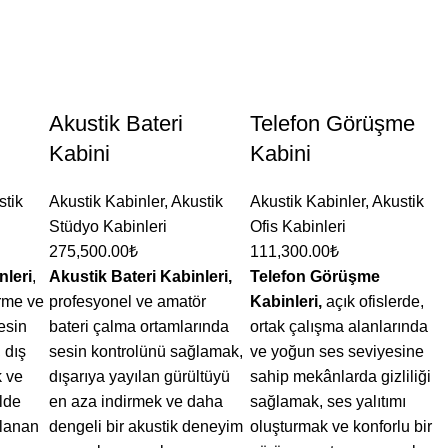
Akustik Bateri
Telefon Görüşme
Kabini
Kabini
stik
Akustik Kabinler
,
Akustik
Akustik Kabinler
,
Akustik
Stüdyo Kabinleri
Ofis Kabinleri
275,500.00
₺
111,300.00
₺
nleri
,
Akustik Bateri Kabinleri,
Telefon Görüşme
rme ve
profesyonel ve amatör
Kabinleri,
açık ofislerde,
esin
bateri çalma ortamlarında
ortak çalışma alanlarında
 dış
sesin kontrolünü sağlamak,
ve yoğun ses seviyesine
 ve
dışarıya yayılan gürültüyü
sahip mekânlarda gizliliği
elde
en aza indirmek ve daha
sağlamak, ses yalıtımı
rlanan
dengeli bir akustik deneyim
oluşturmak ve konforlu bir