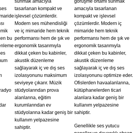
sunmak amacıyla
görüşme ortamı sunmak
ses
tasarlanan kompakt ve
amacıyla tasarlanan
imaride
işlevsel çözümlerdir.
kompakt ve işlevsel
sı
Modern ses mühendisliği
çözümlerdir. Modern iç
omik
ve iç mimaride hem teknik
mimaride hem teknik
ken bu
performansı hem de şık ve
performansı hem de şık ve
zenleme
ergonomik tasarımıyla
ergonomik tasarımıyla
ses
dikkat çeken bu kabinler,
dikkat çeken bu kabinler,
mum
akustik düzenleme
akustik düzenleme
sağlayarak iç ve dış ses
sağlayarak iç ve dış ses
m
izolasyonunu maksimum
izolasyonunu optimize eder.
seviyeye çıkarır. Müzik
Ofislerden havaalanlarına,
radyo
stüdyolarından prova
kütüphanelerden ticari
alanlarına, eğitim
alanlara kadar geniş bir
dar
kurumlarından ev
kullanım yelpazesine
stüdyolarına kadar geniş bir
sahiptir.
kullanım yelpazesine
Genellikle ses yutucu
sahiptir.