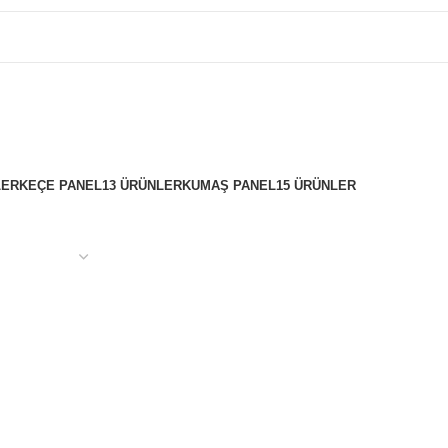
LER
KEÇE PANEL
13 ÜRÜNLER
KUMAŞ PANEL
15 ÜRÜNLER