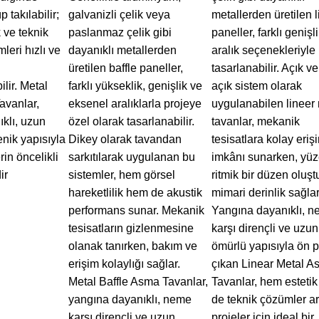
 takılabilir;
galvanizli çelik veya
metallerden üretilen l
 ve teknik
paslanmaz çelik gibi
paneller, farklı genişl
leri hızlı ve
dayanıklı metallerden
aralık seçenekleriyle
üretilen baffle paneller,
tasarlanabilir. Açık ve
ilir. Metal
farklı yükseklik, genişlik ve
açık sistem olarak
avanlar,
eksenel aralıklarla projeye
uygulanabilen lineer
klı, uzun
özel olarak tasarlanabilir.
tavanlar, mekanik
enik yapısıyla
Dikey olarak tavandan
tesisatlara kolay eriş
in öncelikli
sarkıtılarak uygulanan bu
imkânı sunarken, yü
ir
sistemler, hem görsel
ritmik bir düzen oluşt
hareketlilik hem de akustik
mimari derinlik sağlar
performans sunar. Mekanik
Yangına dayanıklı, 
tesisatların gizlenmesine
karşı dirençli ve uzun
olanak tanırken, bakım ve
ömürlü yapısıyla ön 
erişim kolaylığı sağlar.
çıkan Linear Metal A
Metal Baffle Asma Tavanlar,
Tavanlar, hem esteti
yangına dayanıklı, neme
de teknik çözümler a
karşı dirençli ve uzun
projeler için ideal bir