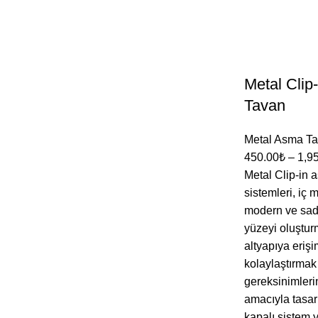
Metal Clip
Tavan
Metal Asma T
450.00
₺
–
1,9
Metal Clip-in 
sistemleri, iç
modern ve sade
yüzeyi oluştur
altyapıya erişi
kolaylaştırmak
gereksinimleri
amacıyla tasar
kapalı sistem 