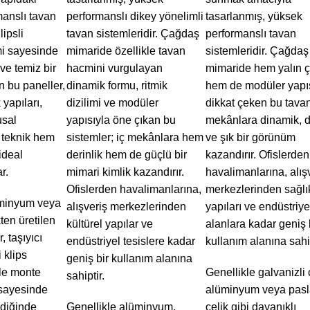
anslı tavan
performanslı dikey yönelimli
tasarlanmış, yüksek
lipsli
tavan sistemleridir. Çağdaş
performanslı tavan
mi sayesinde
mimaride özellikle tavan
sistemleridir. Çağdaş
 ve temiz bir
hacmini vurgulayan
mimaride hem yalın çi
 bu paneller,
dinamik formu, ritmik
hem de modüler yapı
 yapıları,
dizilimi ve modüler
dikkat çeken bu tavanl
usal
yapısıyla öne çıkan bu
mekânlara dinamik, d
 teknik hem
sistemler; iç mekânlara hem
ve şık bir görünüm
ideal
derinlik hem de güçlü bir
kazandırır. Ofislerden
r.
mimari kimlik kazandırır.
havalimanlarına, alış
Ofislerden havalimanlarına,
merkezlerinden sağlı
üminyum veya
alışveriş merkezlerinden
yapıları ve endüstriye
kten üretilen
kültürel yapılar ve
alanlara kadar geniş 
, taşıyıcı
endüstriyel tesislere kadar
kullanım alanına sahip
 klips
geniş bir kullanım alanına
le monte
Genellikle galvanizli 
sahiptir.
 sayesinde
alüminyum veya pas
ldiğinde
Genellikle alüminyum,
çelik gibi dayanıklı