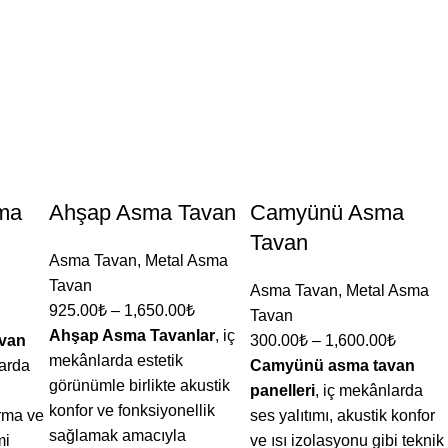
ma
Ahşap Asma Tavan
Camyünü Asma
Tavan
Asma Tavan
,
Metal Asma
Tavan
Asma Tavan
,
Metal Asma
925.00
₺
–
1,650.00
₺
Tavan
Ahşap Asma Tavanlar
, iç
avan
300.00
₺
–
1,600.00
₺
mekânlarda estetik
larda
Camyünü asma tavan
görünümle birlikte akustik
panelleri
, iç mekânlarda
konfor ve fonksiyonellik
rma ve
ses yalıtımı, akustik konfor
sağlamak amacıyla
mi
ve ısı izolasyonu gibi teknik