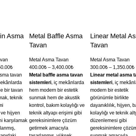
-in Asma
Metal Baffle Asma
Linear Metal A
Tavan
Tavan
avan
Metal Asma Tavan
Metal Asma Tavan
50.00
₺
400.00
₺
–
3,400.00
₺
300.00
₺
–
1,350.00
₺
asma tavan
Metal baffle asma tavan
Linear metal asma 
 mekânlarda
sistemleri
, iç mekânlarda
sistemleri
, iç mekân
 bir tavan
hem modern bir estetik
modern bir estetik
mak, teknik
sunmak hem de akustik
görünümle birlikte
mi
kontrol, bakım kolaylığı ve
dayanıklılık, hijyen, 
 ve hijyen
teknik altyapı erişimi gibi
kolaylığı ve teknik alt
ni karşılamak
gereksinimlere çözüm
düzenlemesi gibi
lanmış,
getirmek amacıyla
gereksinimlere çözü
yapıdaki
tasarlanmış, yüksek
sunmak amacıyla