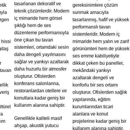
tasarlanan dekoratif ve
etik
gereksinimlere çözüm
teknik çözümlerdir. Modern
ıyla
sunmak amacıyla
iç mimaride hem görsel
irgen
tasarlanmış, hafif ve yüksek
şıklığı hem de ses
performanslı tavan
düzenleme performansıyla
sistemleridir. Modern iç
öne çıkan bu tavan
 hissi
mimaride hem yalın ve zarif
sistemleri, ortamdaki sesin
ğdaş
görünümleri hem de yüksek
daha dengeli yayılmasını
ses emme kabiliyetiyle
sağlar ve yankıyı azaltarak
r
dikkat çeken bu paneller,
daha huzurlu bir atmosfer
 tavan
mekândaki yankıyı
oluşturur. Ofislerden
azaltarak dengeli ve
konferans salonlarına,
ellik
konforlu bir ses ortamı
restoranlardan otellere ve
veriş
oluşturur. Ofislerden sağlık
konutlara kadar geniş bir
yapılarında, eğitim
kullanım alanına sahiptir.
ltürel
kurumlarından ticari
ra
alanlara ve konut
Genellikle kaliteli masif
nım
projelerine kadar geniş bir
ahşap, akustik yutucu
kullanım alanına sahiptir.