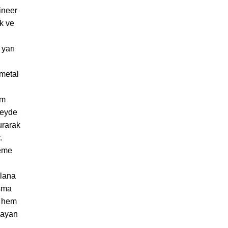
ineer
ik ve
 yarı
 metal
im
zeyde
urarak
.
neme
plana
sma
k hem
rayan