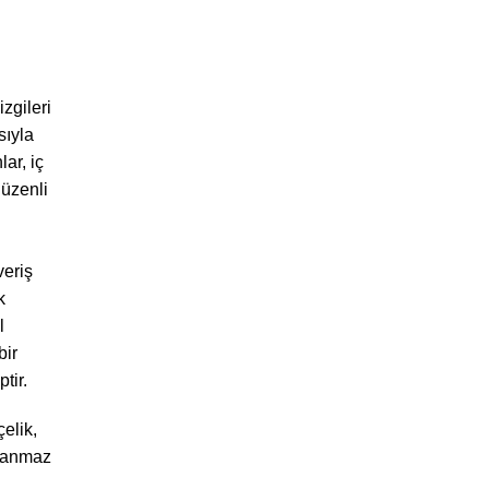
zgileri
sıyla
ar, iç
üzenli
veriş
k
l
bir
tir.
çelik,
lanmaz