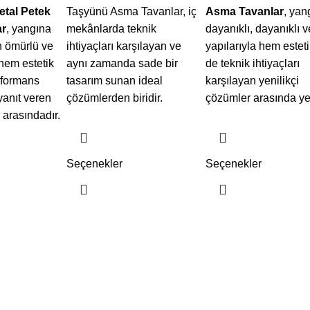
etal Petek
Taşyünü Asma Tavanlar, iç
Asma Tavanlar
, yan
r
, yangına
mekânlarda teknik
dayanıklı, dayanıklı ve
n ömürlü ve
ihtiyaçları karşılayan ve
yapılarıyla hem estet
 hem estetik
aynı zamanda sade bir
de teknik ihtiyaçları
rformans
tasarım sunan ideal
karşılayan yenilikçi
yanıt veren
çözümlerden biridir.
çözümler arasında yer
 arasındadır.
Seçenekler
Seçenekler