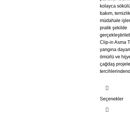
kolayca sökülüp
bakım, temizlik
müdahale işlem
pratik şekilde
gerçekleştirileb
Clip-in Asma T
yangına dayanı
ömürlü ve hijy
çağdaş projeler
tercihlerindend
Seçenekler