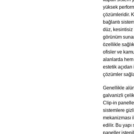
yüksek perform
çözümleridir. K
bağlantı siste
düz, kesintisiz
görünüm sunan
özellikle sağlık
ofisler ve kam
alanlarda hem
estetik açıdan 
çözümler sağla
Genellikle al
galvanizli çeli
Clip-in paneller
sistemlere gizli
mekanizması i
edilir. Bu yapı
paneller isteni