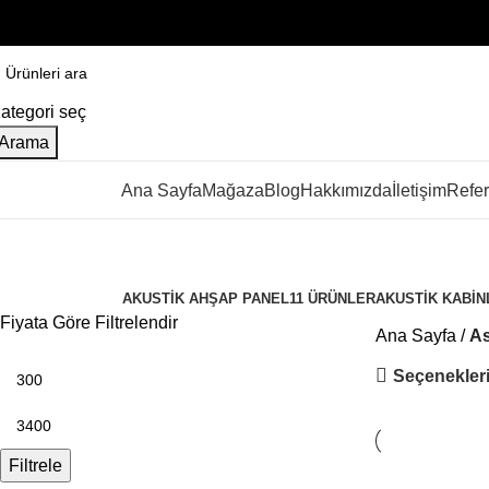
ategori seç
Arama
rün Kategorileri
Ana Sayfa
Mağaza
Blog
Hakkımızda
İletişim
Refer
Asma Tavan
Kategoriler
AKUSTIK AHŞAP PANEL
11 ÜRÜNLER
AKUSTIK KABIN
Fiyata Göre Filtrelendir
Ana Sayfa
A
Seçenekleri
Filtrele