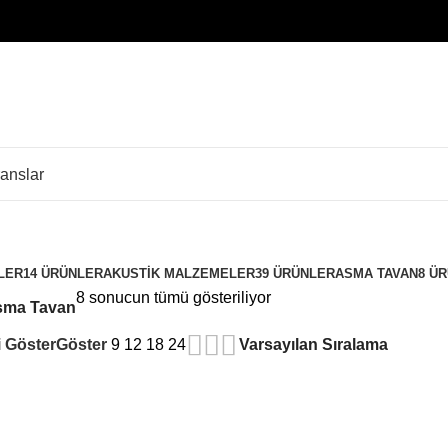
anslar
LER
14 ÜRÜNLER
AKUSTIK MALZEMELER
39 ÜRÜNLER
ASMA TAVAN
8 Ü
8 sonucun tümü gösteriliyor
sma Tavan
 Göster
Göster
9
12
18
24