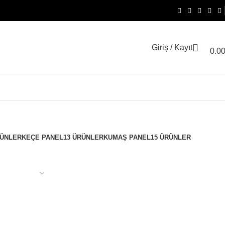
Giriş / Kayıt
0.0
RÜNLER
KEÇE PANEL
13 ÜRÜNLER
KUMAŞ PANEL
15 ÜRÜNLER