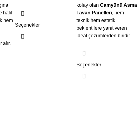
gına
kolay olan
Camyünü Asma
 hafif
Tavan Panelleri
, hem
ik hem
teknik hem estetik
Seçenekler
beklentilere yanıt veren
ideal çözümlerden biridir.
 alır.
Seçenekler