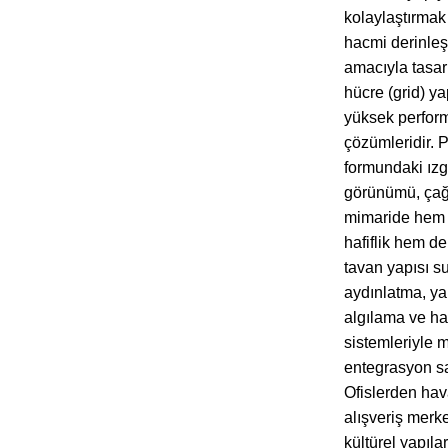
kolaylaştırmak
hacmi derinleş
amacıyla tasar
hücre (grid) y
yüksek perform
çözümleridir. 
formundaki ız
görünümü, ça
mimaride hem 
hafiflik hem de 
tavan yapısı s
aydınlatma, ya
algılama ve h
sistemleriyle
entegrasyon sa
Ofislerden hav
alışveriş merk
kültürel yapıla