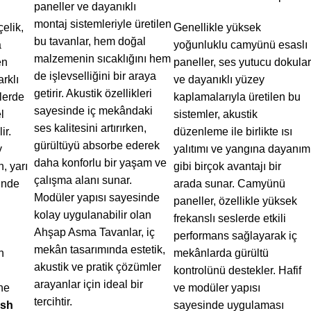
paneller ve dayanıklı
montaj sistemleriyle üretilen
çelik,
Genellikle yüksek
bu tavanlar, hem doğal
a
yoğunluklu camyünü esaslı
malzemenin sıcaklığını hem
en
paneller, ses yutucu dokular
de işlevselliğini bir araya
arklı
ve dayanıklı yüzey
getirir. Akustik özellikleri
lerde
kaplamalarıyla üretilen bu
sayesinde iç mekândaki
l
sistemler, akustik
ses kalitesini artırırken,
ir.
düzenleme ile birlikte ısı
gürültüyü absorbe ederek
y
yalıtımı ve yangına dayanım
daha konforlu bir yaşam ve
, yarı
gibi birçok avantajı bir
çalışma alanı sunar.
inde
arada sunar. Camyünü
Modüler yapısı sayesinde
paneller, özellikle yüksek
kolay uygulanabilir olan
frekanslı seslerde etkili
Ahşap Asma Tavanlar, iç
performans sağlayarak iç
mekân tasarımında estetik,
n
mekânlarda gürültü
akustik ve pratik çözümler
kontrolünü destekler. Hafif
arayanlar için ideal bir
ne
ve modüler yapısı
tercihtir.
esh
sayesinde uygulaması