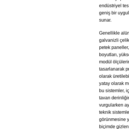
endüstriyel tes
geniş bir uygu
sunar.
Genellikle al
galvanizli çeli
petek paneller,
boyutları, yüks
modül ölçüleri
tasarlanarak p
olarak üretileb
yatay olarak m
bu sistemler, 
tavan derinliği
vurgularken a
teknik sisteml
görünmesine ya
biçimde gizle