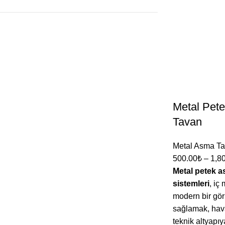
Metal Pet
Tavan
Metal Asma T
500.00
₺
–
1,8
Metal petek 
sistemleri
, iç
modern bir gö
sağlamak, hav
teknik altyapıy