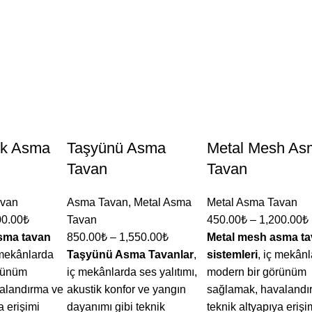
ek Asma
Taşyünü Asma
Metal Mesh As
Tavan
Tavan
avan
Asma Tavan
,
Metal Asma
Metal Asma Tavan
00.00
₺
Tavan
450.00
₺
–
1,200.00
₺
asma tavan
850.00
₺
–
1,550.00
₺
Metal mesh asma t
 mekânlarda
Taşyünü Asma Tavanlar
,
sistemleri
, iç mekân
rünüm
iç mekânlarda ses yalıtımı,
modern bir görünüm
alandırma ve
akustik konfor ve yangın
sağlamak, havalandı
a erişimi
dayanımı gibi teknik
teknik altyapıya erişi