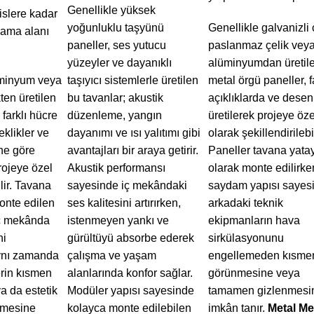
Genellikle yüksek
islere kadar
yoğunluklu taşyünü
Genellikle galvanizli 
lama alanı
paneller, ses yutucu
paslanmaz çelik vey
yüzeyler ve dayanıklı
alüminyumdan üretil
üminyum veya
taşıyıcı sistemlerle üretilen
metal örgü paneller, f
kten üretilen
bu tavanlar; akustik
açıklıklarda ve desen
 farklı hücre
düzenleme, yangın
üretilerek projeye öze
eklikler ve
dayanımı ve ısı yalıtımı gibi
olarak şekillendirilebil
ne göre
avantajları bir araya getirir.
Paneller tavana yata
rojeye özel
Akustik performansı
olarak monte edilirken
ilir. Tavana
sayesinde iç mekândaki
saydam yapısı sayes
onte edilen
ses kalitesini artırırken,
arkadaki teknik
iç mekânda
istenmeyen yankı ve
ekipmanların hava
ni
gürültüyü absorbe ederek
sirkülasyonunu
ynı zamanda
çalışma ve yaşam
engellemeden kısme
erin kısmen
alanlarında konfor sağlar.
görünmesine veya
 da estetik
Modüler yapısı sayesinde
tamamen gizlenmesi
nmesine
kolayca monte edilebilen
imkân tanır.
Metal M