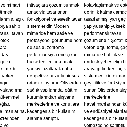
 ve mimari
ihtiyaçlara çözüm sunmak
kolaylaştırmak ve est
tirmek
amacıyla tasarlanan
derinlik katmak amac
lanmış, açık
fonksiyonel ve estetik tavan
tasarlanmış, yarı geç
apıya sahip
sistemleridir. Modern
yapıya sahip yüksek
anslı tavan
mimaride hem sade ve
performanslı tavan
Petek
profesyonel görünümü hem
çözümleridir. Şeffaflık
gara
de ses düzenleme
veren örgü formu, ça
ğdaş
performansıyla öne çıkan
mimaride hafiflik ve
görsel
bu sistemler, ortamdaki
endüstriyel estetiği bi
ritmik bir
yankıyı azaltarak daha
araya getirirken; açık
unarken;
dengeli ve huzurlu bir ses
sistemleri için mimari
ngın
ortamı oluşturur. Ofislerden
çeşitlilik ve fonksiyon
avalandırma
sağlık yapılarında, eğitim
sunar. Ofislerden alış
 mükemmel
kurumlarından alışveriş
merkezlerine,
ğlar.
merkezlerine ve konutlara
havalimanlarından kü
alimanlarına,
kadar geniş bir kullanım
ve endüstriyel alanla
ezlerinden
alanına sahiptir.
kadar geniş bir kulla
ra ve
yelpazesine sahiptir.