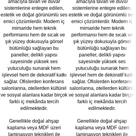
amacıyla tavan ve duvar
amacıyla tavan ve duvar
sistemlerine entegre edilen,
sistemlerine entegre edilen,
estetik ve doğal görünümlü ses
estetik ve doğal görünümlü ses
emici çözümlerdir. Modern iç
emici çözümlerdir. Modern iç
mimaride hem teknik
mimaride hem teknik
performansı hem de sıcak ve
performansı hem de sıcak ve
şık yüzey dokusuyla görsel
şık yüzey dokusuyla görsel
bütünlüğü sağlayan bu
bütünlüğü sağlayan bu
paneller, delikli yapısı
paneller, delikli yapısı
sayesinde yüksek ses
sayesinde yüksek ses
yutuculuğu sunarak hem
yutuculuğu sunarak hem
işlevsel hem de dekoratif katkı
işlevsel hem de dekoratif katkı
sağlar. Ofislerden konferans
sağlar. Ofislerden konferans
salonlarına, otellerden kültürel
salonlarına, otellerden kültürel
ve sosyal alanlara kadar birçok
ve sosyal alanlara kadar birçok
farklı iç mekânda tercih
farklı iç mekânda tercih
edilmektedir.
edilmektedir.
Genellikle doğal ahşap
Genellikle doğal ahşap
kaplama veya MDF üzeri
kaplama veya MDF üzeri
laminasyon teknikleri ile
laminasyon teknikleri ile