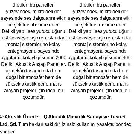
üretilen bu paneller,
üretilen bu paneller,
yüzeyindeki mikro delikler
yüzeyindeki mikro delikler
sayesinde ses dalgalarını etkin
sayesinde ses dalgalarını etkin
bir şekilde absorbe eder.
bir şekilde absorbe eder.
Delikli yapı, ses yutuculuğunu
Delikli yapı, ses yutuculuğunu
üst seviyeye taşırken, standart
üst seviyeye taşırken, standart
montaj sistemlerine kolay
montaj sistemlerine kolay
entegrasyonu sayesinde
entegrasyonu sayesinde
uygulama kolaylığı sunar. 2000
uygulama kolaylığı sunar. 4000
Delikli Akustik Ahşap Paneller,
Delikli Akustik Ahşap Paneller,
iç mekân tasarımında hem
iç mekân tasarımında hem
doğal bir atmosfer hem de
doğal bir atmosfer hem de
yüksek akustik performans
yüksek akustik performans
arayan projeler için ideal bir
arayan projeler için ideal bir
çözümdür.
çözümdür.
© Akustik Ürünler | Q Akustik Mimarlık Sanayi ve Ticaret
Ltd. Şti.
Tüm hakları saklıdır. İzinsiz kullanımı yasaktır.
bondex
sünger