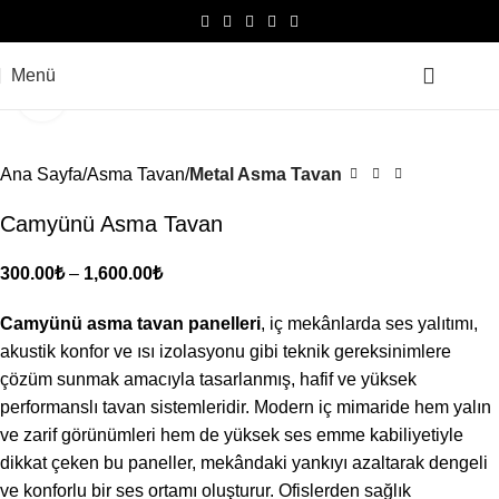
Menü
0.0
Büyütmek için tıklayın
Ana Sayfa
Asma Tavan
Metal Asma Tavan
Camyünü Asma Tavan
300.00
₺
–
1,600.00
₺
Camyünü asma tavan panelleri
, iç mekânlarda ses yalıtımı,
akustik konfor ve ısı izolasyonu gibi teknik gereksinimlere
çözüm sunmak amacıyla tasarlanmış, hafif ve yüksek
performanslı tavan sistemleridir. Modern iç mimaride hem yalın
ve zarif görünümleri hem de yüksek ses emme kabiliyetiyle
dikkat çeken bu paneller, mekândaki yankıyı azaltarak dengeli
ve konforlu bir ses ortamı oluşturur. Ofislerden sağlık