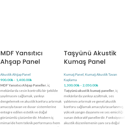
MDF Yansıtıcı
Taşyünü Akustik
Ahşap Panel
Kumaş Panel
Akustik Ahşap Panel
Kumaş Panel
,
Kumaş Akustik Tavan
900.00
₺
–
1,400.00
₺
Kaplama
MDF Yansıtıcı Ahşap Paneller
, iç
1,300.00
₺
–
2,050.00
₺
mekânlarda sesin kontrollü bir şekilde
Taşyünü akustik kumaş paneller
, iç
yayılmasını sağlamak, yankıyı
mekânlarda yankıyı azaltmak, ses
dengelemek ve akustik konforu artırmak
yalıtımını artırmak ve genel akustik
amacıyla tavan ve duvar sistemlerine
konforu sağlamak amacıyla tasarlanmış,
entegre edilen estetik ve doğal
yüksek yangın dayanımı ve ses emiciliği
görünümlü çözümlerdir. Modern iç
sunan dekoratif panellerdir. Fonksiyonel
mimaride hem teknik performansı hem
akustik düzenlemenin yanı sıra doğal