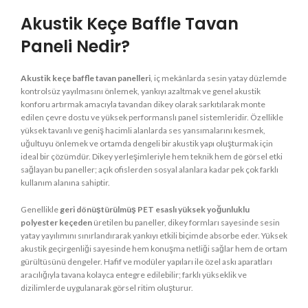
Akustik Keçe Baffle Tavan
Paneli Nedir?
Akustik keçe baffle tavan panelleri
, iç mekânlarda sesin yatay düzlemde
kontrolsüz yayılmasını önlemek, yankıyı azaltmak ve genel akustik
konforu artırmak amacıyla tavandan dikey olarak sarkıtılarak monte
edilen çevre dostu ve yüksek performanslı panel sistemleridir. Özellikle
yüksek tavanlı ve geniş hacimli alanlarda ses yansımalarını kesmek,
uğultuyu önlemek ve ortamda dengeli bir akustik yapı oluşturmak için
ideal bir çözümdür. Dikey yerleşimleriyle hem teknik hem de görsel etki
sağlayan bu paneller; açık ofislerden sosyal alanlara kadar pek çok farklı
kullanım alanına sahiptir.
Genellikle
geri dönüştürülmüş PET esaslı yüksek yoğunluklu
polyester keçeden
üretilen bu paneller, dikey formları sayesinde sesin
yatay yayılımını sınırlandırarak yankıyı etkili biçimde absorbe eder. Yüksek
akustik geçirgenliği sayesinde hem konuşma netliği sağlar hem de ortam
gürültüsünü dengeler. Hafif ve modüler yapıları ile özel askı aparatları
aracılığıyla tavana kolayca entegre edilebilir; farklı yükseklik ve
dizilimlerde uygulanarak görsel ritim oluşturur.