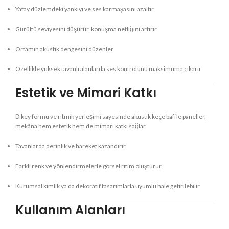
Yatay düzlemdeki yankıyı ve ses karmaşasını azaltır
Gürültü seviyesini düşürür, konuşma netliğini artırır
Ortamın akustik dengesini düzenler
Özellikle yüksek tavanlı alanlarda ses kontrolünü maksimuma çıkarır
Estetik ve Mimari Katkı
Dikey formu ve ritmik yerleşimi sayesinde akustik keçe baffle paneller,
mekâna hem estetik hem de mimari katkı sağlar.
Tavanlarda derinlik ve hareket kazandırır
Farklı renk ve yönlendirmelerle görsel ritim oluşturur
Kurumsal kimlik ya da dekoratif tasarımlarla uyumlu hale getirilebilir
Kullanım Alanları