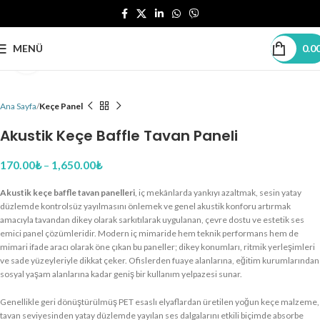
MENÜ
0.0
Büyütmek için tıklayın
Ana Sayfa
Keçe Panel
Akustik Keçe Baffle Tavan Paneli
170.00
₺
–
1,650.00
₺
Akustik keçe baffle tavan panelleri
, iç mekânlarda yankıyı azaltmak, sesin yatay
düzlemde kontrolsüz yayılmasını önlemek ve genel akustik konforu artırmak
amacıyla tavandan dikey olarak sarkıtılarak uygulanan, çevre dostu ve estetik ses
emici panel çözümleridir. Modern iç mimaride hem teknik performans hem de
mimari ifade aracı olarak öne çıkan bu paneller; dikey konumları, ritmik yerleşimleri
ve sade yüzeyleriyle dikkat çeker. Ofislerden fuaye alanlarına, eğitim kurumlarından
sosyal yaşam alanlarına kadar geniş bir kullanım yelpazesi sunar.
Genellikle geri dönüştürülmüş PET esaslı elyaflardan üretilen yoğun keçe malzeme,
tavan seviyesinden yatay düzlemde yayılan ses dalgalarını etkili biçimde absorbe