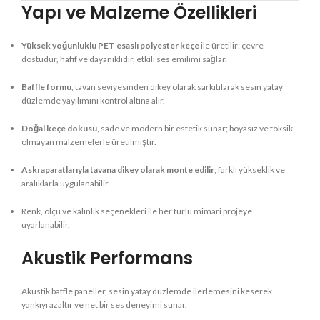
Yapı ve Malzeme Özellikleri
Yüksek yoğunluklu PET esaslı polyester keçe
ile üretilir; çevre
dostudur, hafif ve dayanıklıdır, etkili ses emilimi sağlar.
Baffle formu
, tavan seviyesinden dikey olarak sarkıtılarak sesin yatay
düzlemde yayılımını kontrol altına alır.
Doğal keçe dokusu
, sade ve modern bir estetik sunar; boyasız ve toksik
olmayan malzemelerle üretilmiştir.
Askı aparatlarıyla tavana dikey olarak monte edilir
; farklı yükseklik ve
aralıklarla uygulanabilir.
Renk, ölçü ve kalınlık seçenekleri ile her türlü mimari projeye
uyarlanabilir.
Akustik Performans
Akustik baffle paneller, sesin yatay düzlemde ilerlemesini keserek
yankıyı azaltır ve net bir ses deneyimi sunar.