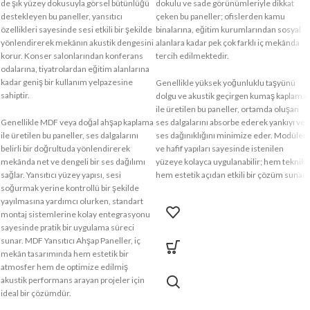
de şık yüzey dokusuyla görsel bütünlüğü
dokulu ve sade görünümleriyle dikkat
destekleyen bu paneller, yansıtıcı
çeken bu paneller; ofislerden kamu
özellikleri sayesinde sesi etkili bir şekilde
binalarına, eğitim kurumlarından sosyal
yönlendirerek mekânın akustik dengesini
alanlara kadar pek çok farklı iç mekânda
korur. Konser salonlarından konferans
tercih edilmektedir.
odalarına, tiyatrolardan eğitim alanlarına
kadar geniş bir kullanım yelpazesine
Genellikle yüksek yoğunluklu taşyünü
sahiptir.
dolgu ve akustik geçirgen kumaş kaplama
ile üretilen bu paneller, ortamda oluşan
Genellikle MDF veya doğal ahşap kaplama
ses dalgalarını absorbe ederek yankıyı ve
ile üretilen bu paneller, ses dalgalarını
ses dağınıklığını minimize eder. Modüler
belirli bir doğrultuda yönlendirerek
ve hafif yapıları sayesinde istenilen
mekânda net ve dengeli bir ses dağılımı
yüzeye kolayca uygulanabilir; hem teknik
sağlar. Yansıtıcı yüzey yapısı, sesi
hem estetik açıdan etkili bir çözüm sunar.
soğurmak yerine kontrollü bir şekilde
yayılmasına yardımcı olurken, standart
montaj sistemlerine kolay entegrasyonu
sayesinde pratik bir uygulama süreci
sunar. MDF Yansıtıcı Ahşap Paneller, iç
mekân tasarımında hem estetik bir
atmosfer hem de optimize edilmiş
akustik performans arayan projeler için
ideal bir çözümdür.