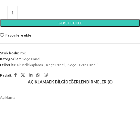
SEPETE EKLE
Favorilere ekle
Stok kodu:
Yok
Kategoriler:
Keçe Panel
Etiketler:
akustik kaplama
,
Keçe Panel
,
Keçe Tavan Paneli
Paylaş:
AÇIKLAMA
EK BILGI
DEĞERLENDIRMELER (0)
Açıklama