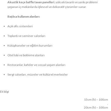
Akustik keçe baffle tavan panelleri
, yüksek tavanlı ve yankı problemi
yaşanan iç mekânlarda işlevsel ve dekoratif çözümler sunar.
Başlıca kullanım alanları:
Açık ofis sistemleri
Toplantı ve seminer salonları
Kütüphaneler ve eğitim kurumları
Otel lobi ve bekleme alanları
Restoranlar, kafeler ve sosyal yaşam alanları
Sergi salonları, müzeler ve kültürel merkezler
Ek bilgi
15cm (h) – 100cm
,
20cm (h) – 100cm