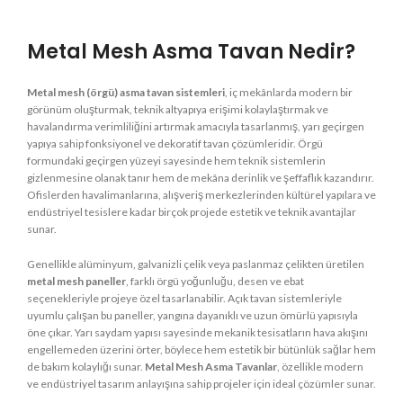
Metal Mesh Asma Tavan Nedir?
Metal mesh (örgü) asma tavan sistemleri
, iç mekânlarda modern bir
görünüm oluşturmak, teknik altyapıya erişimi kolaylaştırmak ve
havalandırma verimliliğini artırmak amacıyla tasarlanmış, yarı geçirgen
yapıya sahip fonksiyonel ve dekoratif tavan çözümleridir. Örgü
formundaki geçirgen yüzeyi sayesinde hem teknik sistemlerin
gizlenmesine olanak tanır hem de mekâna derinlik ve şeffaflık kazandırır.
Ofislerden havalimanlarına, alışveriş merkezlerinden kültürel yapılara ve
endüstriyel tesislere kadar birçok projede estetik ve teknik avantajlar
sunar.
Genellikle alüminyum, galvanizli çelik veya paslanmaz çelikten üretilen
metal mesh paneller
, farklı örgü yoğunluğu, desen ve ebat
seçenekleriyle projeye özel tasarlanabilir. Açık tavan sistemleriyle
uyumlu çalışan bu paneller, yangına dayanıklı ve uzun ömürlü yapısıyla
öne çıkar. Yarı saydam yapısı sayesinde mekanik tesisatların hava akışını
engellemeden üzerini örter, böylece hem estetik bir bütünlük sağlar hem
de bakım kolaylığı sunar.
Metal Mesh Asma Tavanlar
, özellikle modern
ve endüstriyel tasarım anlayışına sahip projeler için ideal çözümler sunar.