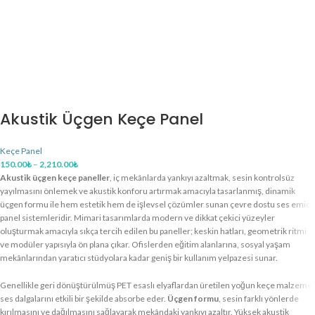
Akustik Üçgen Keçe Panel
Keçe Panel
150.00
₺
–
2,210.00
₺
Akustik üçgen keçe paneller
, iç mekânlarda yankıyı azaltmak, sesin kontrolsüz
yayılmasını önlemek ve akustik konforu artırmak amacıyla tasarlanmış, dinamik
üçgen formu ile hem estetik hem de işlevsel çözümler sunan çevre dostu ses emici
panel sistemleridir. Mimari tasarımlarda modern ve dikkat çekici yüzeyler
oluşturmak amacıyla sıkça tercih edilen bu paneller; keskin hatları, geometrik ritmi
ve modüler yapısıyla ön plana çıkar. Ofislerden eğitim alanlarına, sosyal yaşam
mekânlarından yaratıcı stüdyolara kadar geniş bir kullanım yelpazesi sunar.
Genellikle geri dönüştürülmüş PET esaslı elyaflardan üretilen yoğun keçe malzeme,
ses dalgalarını etkili bir şekilde absorbe eder.
Üçgen formu
, sesin farklı yönlerde
kırılmasını ve dağılmasını sağlayarak mekândaki yankıyı azaltır. Yüksek akustik