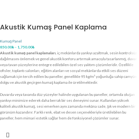
Akustik Kumaş Panel Kaplama
Kumaş Panel
850.00
₺
–
1,750.00
₺
Akustik kumaş panel kaplamaları
, iç mekânlarda yankıyı azaltmak, sesin kontrolsüz
dağılmasını önlemek ve genel akustik konforu artırmak amacıyla tasarlanmış, duvar
veya tavan yüzeylerine entegre edilebilen özel ses yalıtım çözümleridir. Özellikle
ofisler, toplantı salonları, eğitim alanları ve sosyal mekânlarda etkili ses düzeni
sağlamak için tercih edilen bu paneller, genellikle 95 kg/m³ yoğunluğa sahip camyünü
dolgu ve akustik geçirgen kumaş kaplama ile üretilmektedir.
Duvarda veya tavanda düz yüzeyler halinde uygulanan bu paneller, ortamda oluşan
yankıyı minimize ederek daha berrak bir ses deneyimi sunar. Kullanılan yüksek
kaliteli akustik kumaş, sesi emerken aynı zamanda mekâna sade, şık ve modern bir
görünüm kazandırır. Farklı renk, ebat ve desen seçenekleriyle üretilebilen bu
paneller, hem mimari estetik sağlar hem de fonksiyonel çözümler sunar.