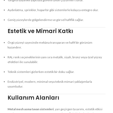
Yangına dayanıklı yapısıyla güvenli tavan çözümleri sunar.
Aydınlatma, sprinkler, hoparlör gibi sistemlerle kolayca entegre olur.
Geniş yüzeylerde gölgelendirme ve görsel hafiflik sağlar.
Estetik ve Mimari Katkı
Örgü yüzeyi sayesinde mekâna transparan ve hafif bir görünüm
kazandırır.
RAL renk seçeneklerinin yanı sıra metalik, siyah, bronz veya özel yüzey
efektleri ile sunulabilir.
Teknik sistemleri gizlerken estetik bir doku sağlar.
Endüstriyel, modern, minimal veya teknik mimari yaklaşımlarla
uyumludur.
Kullanım Alanları
Metal mesh asma tavan sistemleri
, yarı geçirgen tasarımı, estetik etkisi