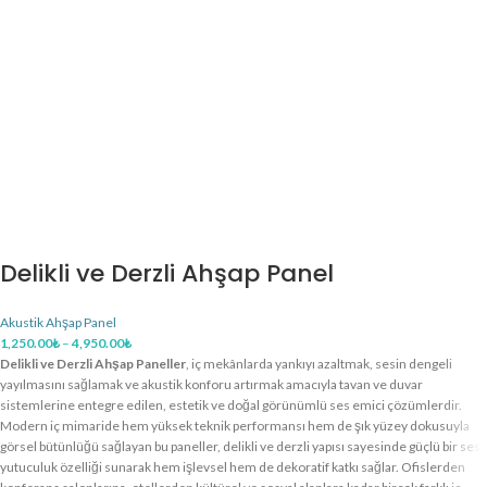
Delikli ve Derzli Ahşap Panel
Akustik Ahşap Panel
1,250.00
₺
–
4,950.00
₺
Delikli ve Derzli Ahşap Paneller
, iç mekânlarda yankıyı azaltmak, sesin dengeli
yayılmasını sağlamak ve akustik konforu artırmak amacıyla tavan ve duvar
sistemlerine entegre edilen, estetik ve doğal görünümlü ses emici çözümlerdir.
Modern iç mimaride hem yüksek teknik performansı hem de şık yüzey dokusuyla
görsel bütünlüğü sağlayan bu paneller, delikli ve derzli yapısı sayesinde güçlü bir ses
yutuculuk özelliği sunarak hem işlevsel hem de dekoratif katkı sağlar. Ofislerden