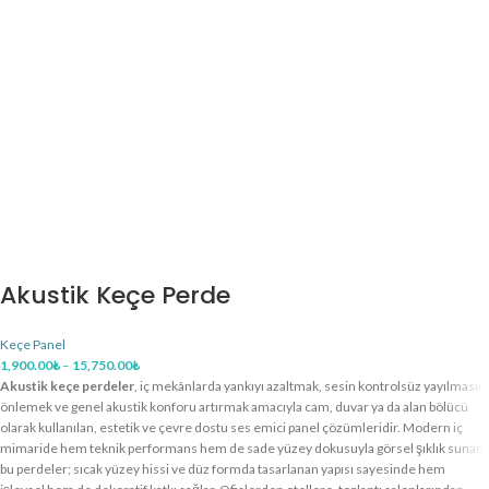
Akustik Keçe Perde
Keçe Panel
1,900.00
₺
–
15,750.00
₺
Akustik keçe perdeler
, iç mekânlarda yankıyı azaltmak, sesin kontrolsüz yayılmasını
önlemek ve genel akustik konforu artırmak amacıyla cam, duvar ya da alan bölücü
olarak kullanılan, estetik ve çevre dostu ses emici panel çözümleridir. Modern iç
mimaride hem teknik performans hem de sade yüzey dokusuyla görsel şıklık sunan
bu perdeler; sıcak yüzey hissi ve düz formda tasarlanan yapısı sayesinde hem