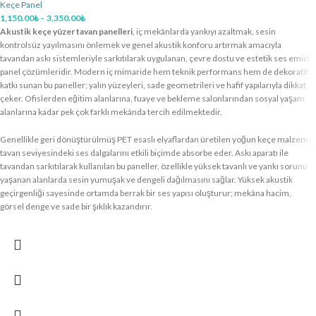
Keçe Panel
1,150.00
₺
–
3,350.00
₺
Akustik keçe yüzer tavan panelleri
, iç mekânlarda yankıyı azaltmak, sesin
kontrolsüz yayılmasını önlemek ve genel akustik konforu artırmak amacıyla
tavandan askı sistemleriyle sarkıtılarak uygulanan, çevre dostu ve estetik ses emici
panel çözümleridir. Modern iç mimaride hem teknik performans hem de dekoratif
katkı sunan bu paneller; yalın yüzeyleri, sade geometrileri ve hafif yapılarıyla dikkat
çeker. Ofislerden eğitim alanlarına, fuaye ve bekleme salonlarından sosyal yaşam
alanlarına kadar pek çok farklı mekânda tercih edilmektedir.
Genellikle geri dönüştürülmüş PET esaslı elyaflardan üretilen yoğun keçe malzeme,
tavan seviyesindeki ses dalgalarını etkili biçimde absorbe eder. Askı aparatı ile
tavandan sarkıtılarak kullanılan bu paneller, özellikle yüksek tavanlı ve yankı sorunu
yaşanan alanlarda sesin yumuşak ve dengeli dağılmasını sağlar. Yüksek akustik
geçirgenliği sayesinde ortamda berrak bir ses yapısı oluşturur; mekâna hacim,
görsel denge ve sade bir şıklık kazandırır.