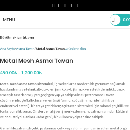
MENÜ
0.0
Büyütmek için tıklayın
Ana Sayfa
Asma Tavan
Metal Asma Tavan
Ürünlere dön
Metal Mesh Asma Tavan
450.00
₺
–
1,200.00
₺
Metal mesh asma tavan sistemleri
, iç mekânlarda modern bir görünüm sağlamak,
havalandırma ve teknik altyapıya erişimi kolaylaştırmak ve estetik derinlik katmak
amacıyla tasarlanmış, yarı geçirgen yapıya sahip yüksek performanslı tavan
çözümleridir. Şeffaflık hissi veren örgü formu, çağdaş mimaride hafiflik ve
endüstriyel estetiği bir araya getirirken; açık tavan sistemleri için mimari çeşitlilik ve
fonksiyonellik sunar. Ofislerden alışveriş merkezlerine, havalimanlarından kültürel
ve endüstriyel alanlara kadar geniş bir kullanım yelpazesine sahiptir.
Genellikle galvanizli çelik, paslanmaz çelik veya alüminyumdan üretilen metal örgü