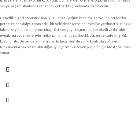
işlevsel hem de dekoratif katkı sağlar. Ofislerden otellere, toplantı salonlarından
sosyal yaşam alanlarına kadar pek çok farklı iç mekânda tercih edilir.
Genellikle geri dönüştürülmüş PET esaslı yoğun keçe malzeme ile üretilen bu
perdeler, ses dalgalarının etkili bir şekilde absorbe edilmesine yardımcı olur. Keçe
tabaka sayesinde ses yutuculuğu üst seviyeye taşınırken, hareketli ya da sabit
uygulama seçenekleriyle mekâna mahremiyet, akustik düzen ve sade bir şıklık
kazandırılır. Bu perdeler, hem alan bölücü hem de yankı kontrolü sağlayıcı
fonksiyonlarıyla ortam akustiğini iyileştirmek isteyen projeler için ideal çözümler
sunar.