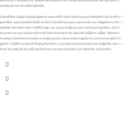
konferans salonlarına, otellerden kültürel ve sosyal alanlara kadar birçok farklı iç
mekânda tercih edilmektedir.
Genellikle doğal ahşap kaplama veya MDF üzeri laminasyon teknikleri ile üretilen bu
paneller, yüzeyindeki delik ve derz kombinasyonu sayesinde ses dalgalarını etkin bir
şekilde absorbe eder. Delikli yapı, ses yutuculuğunu üst seviyeye taşırken, derzli
tasarım ise sesi yönlendirerek daha homojen bir akustik dağılım sağlar. Standart
montaj sistemlerine kolay entegrasyonu sayesinde uygulama sürecini pratik hale
getirir. Delikli ve Derzli Ahşap Paneller, iç mekân tasarımında hem doğal bir atmosfer
hem de yüksek akustik performans arayan projeler için ideal bir çözümdür.