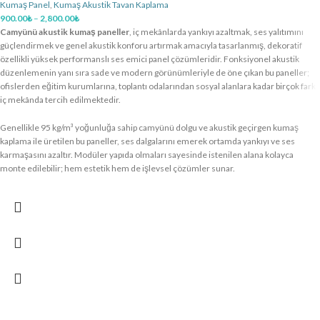
Kumaş Panel
,
Kumaş Akustik Tavan Kaplama
900.00
₺
–
2,800.00
₺
Camyünü akustik kumaş paneller
, iç mekânlarda yankıyı azaltmak, ses yalıtımını
güçlendirmek ve genel akustik konforu artırmak amacıyla tasarlanmış, dekoratif
özellikli yüksek performanslı ses emici panel çözümleridir. Fonksiyonel akustik
düzenlemenin yanı sıra sade ve modern görünümleriyle de öne çıkan bu paneller;
ofislerden eğitim kurumlarına, toplantı odalarından sosyal alanlara kadar birçok farklı
iç mekânda tercih edilmektedir.
Genellikle 95 kg/m³ yoğunluğa sahip camyünü dolgu ve akustik geçirgen kumaş
kaplama ile üretilen bu paneller, ses dalgalarını emerek ortamda yankıyı ve ses
karmaşasını azaltır. Modüler yapıda olmaları sayesinde istenilen alana kolayca
monte edilebilir; hem estetik hem de işlevsel çözümler sunar.