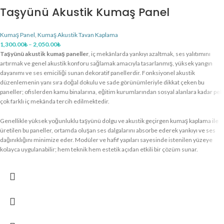
Taşyünü Akustik Kumaş Panel
Kumaş Panel
,
Kumaş Akustik Tavan Kaplama
1,300.00
₺
–
2,050.00
₺
Taşyünü akustik kumaş paneller
, iç mekânlarda yankıyı azaltmak, ses yalıtımını
artırmak ve genel akustik konforu sağlamak amacıyla tasarlanmış, yüksek yangın
dayanımı ve ses emiciliği sunan dekoratif panellerdir. Fonksiyonel akustik
düzenlemenin yanı sıra doğal dokulu ve sade görünümleriyle dikkat çeken bu
paneller; ofislerden kamu binalarına, eğitim kurumlarından sosyal alanlara kadar pek
çok farklı iç mekânda tercih edilmektedir.
Genellikle yüksek yoğunluklu taşyünü dolgu ve akustik geçirgen kumaş kaplama ile
üretilen bu paneller, ortamda oluşan ses dalgalarını absorbe ederek yankıyı ve ses
dağınıklığını minimize eder. Modüler ve hafif yapıları sayesinde istenilen yüzeye
kolayca uygulanabilir; hem teknik hem estetik açıdan etkili bir çözüm sunar.