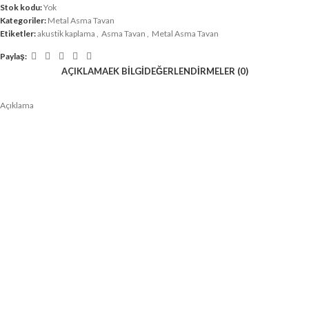
Stok kodu:
Yok
Kategoriler:
Metal Asma Tavan
Etiketler:
akustik kaplama
,
Asma Tavan
,
Metal Asma Tavan
Paylaş:
AÇIKLAMA
EK BILGI
DEĞERLENDIRMELER (0)
Açıklama