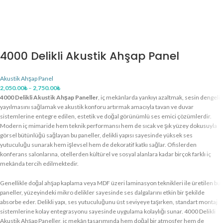
4000 Delikli Akustik Ahşap Panel
Akustik Ahşap Panel
2,050.00
₺
–
2,750.00
₺
4000 Delikli Akustik Ahşap Paneller
, iç mekânlarda yankıyı azaltmak, sesin dengeli
yayılmasını sağlamak ve akustik konforu artırmak amacıyla tavan ve duvar
sistemlerine entegre edilen, estetik ve doğal görünümlü ses emici çözümlerdir.
Modern iç mimaride hem teknik performansı hem de sıcak ve şık yüzey dokusuyla
görsel bütünlüğü sağlayan bu paneller, delikli yapısı sayesinde yüksek ses
yutuculuğu sunarak hem işlevsel hem de dekoratif katkı sağlar. Ofislerden
konferans salonlarına, otellerden kültürel ve sosyal alanlara kadar birçok farklı iç
mekânda tercih edilmektedir.
Genellikle doğal ahşap kaplama veya MDF üzeri laminasyon teknikleri ile üretilen bu
paneller, yüzeyindeki mikro delikler sayesinde ses dalgalarını etkin bir şekilde
absorbe eder. Delikli yapı, ses yutuculuğunu üst seviyeye taşırken, standart montaj
sistemlerine kolay entegrasyonu sayesinde uygulama kolaylığı sunar. 4000 Delikli
Akustik Ahşap Paneller, iç mekân tasarımında hem doğal bir atmosfer hem de