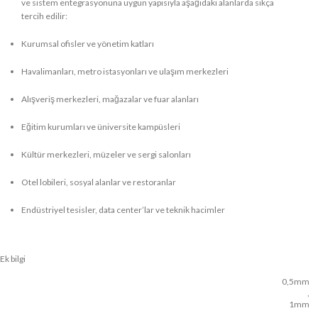
ve sistem entegrasyonuna uygun yapısıyla aşağıdaki alanlarda sıkça
tercih edilir:
Kurumsal ofisler ve yönetim katları
Havalimanları, metro istasyonları ve ulaşım merkezleri
Alışveriş merkezleri, mağazalar ve fuar alanları
Eğitim kurumları ve üniversite kampüsleri
Kültür merkezleri, müzeler ve sergi salonları
Otel lobileri, sosyal alanlar ve restoranlar
Endüstriyel tesisler, data center’lar ve teknik hacimler
Ek bilgi
0,5mm
,
1mm
,