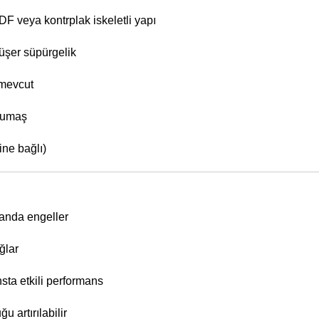
F veya kontrplak iskeletli yapı
üşer süpürgelik
 mevcut
 kumaş
ine bağlı)
randa engeller
ğlar
sta etkili performans
 artırılabilir