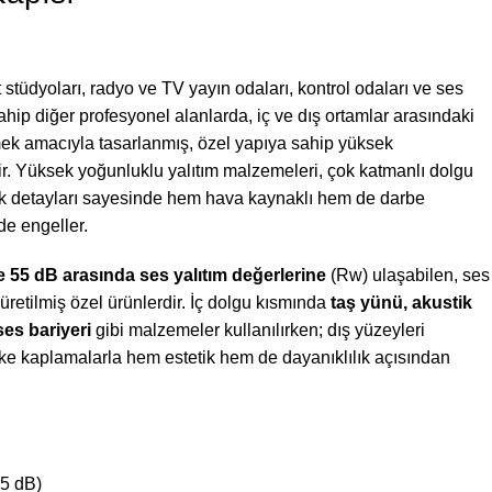
ıt stüdyoları, radyo ve TV yayın odaları, kontrol odaları ve ses
hip diğer profesyonel alanlarda, iç ve dış ortamlar arasındaki
ek amacıyla tasarlanmış, özel yapıya sahip yüksek
dir. Yüksek yoğunluklu yalıtım malzemeleri, çok katmanlı dolgu
lık detayları sayesinde hem hava kaynaklı hem de darbe
lde engeller.
e 55 dB arasında ses yalıtım değerlerine
(Rw) ulaşabilen, ses
üretilmiş özel ürünlerdir. İç dolgu kısmında
taş yünü, akustik
es bariyeri
gibi malzemeler kullanılırken; dış yüzeyleri
ake kaplamalarla hem estetik hem de dayanıklılık açısından
55 dB)