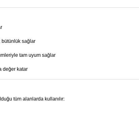
ar
k bütünlük sağlar
zümleriyle tam uyum sağlar
a değer katar
lduğu tüm alanlarda kullanılır: