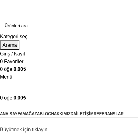
Kategori seç
Arama
Giriş / Kayıt
0
Favoriler
0
öğe
0.00
₺
Menü
0
öğe
0.00
₺
Ürün Kategorileri
ANA SAYFA
MAĞAZA
BLOG
HAKKIMIZDA
İLETIŞIM
REFERANSLAR
Büyütmek için tıklayın