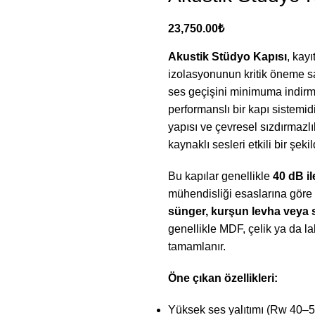
23,750.00
₺
Akustik Stüdyo Kapısı
, kay
izolasyonunun kritik öneme sa
ses geçişini minimuma indirm
performanslı bir kapı sistemi
yapısı ve çevresel sızdırmaz
kaynaklı sesleri etkili bir şeki
Bu kapılar genellikle
40 dB il
mühendisliği esaslarına göre 
sünger, kurşun levha veya s
genellikle MDF, çelik ya da l
tamamlanır.
Öne çıkan özellikleri:
Yüksek ses yalıtımı (Rw 40–