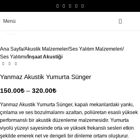
Menü
0.0
Büyütmek için tıklayın
Ana Sayfa
Akustik Malzemeler
Ses Yalıtım Malzemeleri
Ses Yalıtımı
İnşaat Akustiği
Yanmaz Akustik Yumurta Sünger
150.00
₺
–
320.00
₺
Yanmaz Akustik Yumurta Sünger, kapalı mekanlardaki yankı,
çınlama ve ses bozulmalarını azaltan, poliüretan esaslı yüksek
performanslı bir akustik düzenleme malzemesidir. Yumurta
viyolü yüzeyi sayesinde orta ve yüksek frekanslı sesleri etkin
şekilde emerek net ve dengeli bir dinleme ortamı oluşturur.