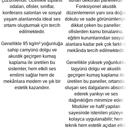
çözümleridir. Özellikle toplantı
sunan dekoratif panellerdir.
odaları, ofisler, sınıflar,
Fonksiyonel akustik
konferans salonları ve sosyal
düzenlemenin yanı sıra doğal
yaşam alanlarında ideal ses
dokulu ve sade görünümleriyle
ortamı oluşturmak için tercih
dikkat çeken bu paneller;
edilmektedir.
ofislerden kamu binalarına,
eğitim kurumlarından sosyal
Genellikle 95 kg/m³ yoğunluğa
alanlara kadar pek çok farklı iç
sahip camyünü dolgu ve
mekânda tercih edilmektedir.
akustik geçirgen kumaş
kaplama ile üretilen bu
Genellikle yüksek yoğunluklu
sistemler, hem etkili ses
taşyünü dolgu ve akustik
emilimi sağlar hem de
geçirgen kumaş kaplama ile
mekânlara modern ve şık bir
üretilen bu paneller, ortamda
estetik kazandırır.
oluşan ses dalgalarını absorbe
ederek yankıyı ve ses
dağınıklığını minimize eder.
Modüler ve hafif yapıları
sayesinde istenilen yüzeye
kolayca uygulanabilir; hem
teknik hem estetik açıdan etkili