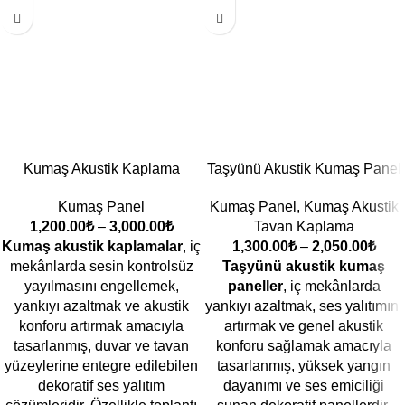
Kumaş Akustik Kaplama
Taşyünü Akustik Kumaş Panel
Kumaş Panel
Kumaş Panel
,
Kumaş Akustik
1,200.00
₺
–
3,000.00
₺
Tavan Kaplama
Kumaş akustik kaplamalar
, iç
1,300.00
₺
–
2,050.00
₺
mekânlarda sesin kontrolsüz
Taşyünü akustik kumaş
yayılmasını engellemek,
paneller
, iç mekânlarda
yankıyı azaltmak ve akustik
yankıyı azaltmak, ses yalıtımını
konforu artırmak amacıyla
artırmak ve genel akustik
tasarlanmış, duvar ve tavan
konforu sağlamak amacıyla
yüzeylerine entegre edilebilen
tasarlanmış, yüksek yangın
dekoratif ses yalıtım
dayanımı ve ses emiciliği