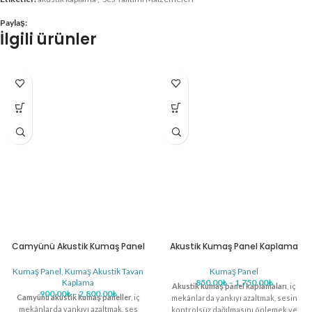
Paylaş:
İlgili ürünler
Camyünü Akustik Kumaş Panel
Akustik Kumaş Panel Kaplama
Kumaş Panel
,
Kumaş Akustik Tavan
Kumaş Panel
Kaplama
850.00
₺
–
1,750.00
₺
Akustik kumaş panel kaplamaları
, iç
900.00
₺
–
2,800.00
₺
Camyünü akustik kumaş paneller
, iç
mekânlarda yankıyı azaltmak, sesin
mekânlarda yankıyı azaltmak, ses
kontrolsüz dağılmasını önlemek ve