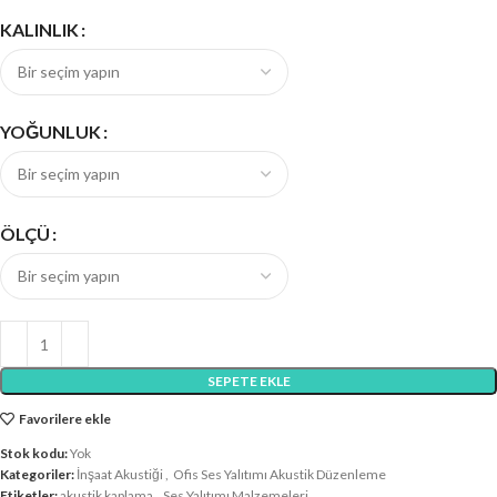
KALINLIK
YOĞUNLUK
ÖLÇÜ
SEPETE EKLE
Favorilere ekle
Stok kodu:
Yok
Kategoriler:
İnşaat Akustiği
,
Ofis Ses Yalıtımı Akustik Düzenleme
Etiketler:
akustik kaplama
,
Ses Yalıtımı Malzemeleri