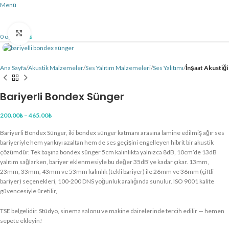
Menü
Büyütmek için tıklayın
0
öğe
0.00
₺
Ana Sayfa
Akustik Malzemeler
Ses Yalıtım Malzemeleri
Ses Yalıtımı
İnşaat Akustiği
Bariyerli Bondex Sünger
200.00
₺
–
465.00
₺
Bariyerli Bondex Sünger, iki bondex sünger katmanı arasına lamine edilmiş ağır ses
bariyeriyle hem yankıyı azaltan hem de ses geçişini engelleyen hibrit bir akustik
çözümdür. Tek başına bondex sünger 5cm kalınlıkta yalnızca 8dB, 10cm’de 13dB
yalıtım sağlarken, bariyer eklenmesiyle bu değer 35dB’ye kadar çıkar. 13mm,
23mm, 33mm, 43mm ve 53mm kalınlık (tekli bariyer) ile 26mm ve 36mm (çiftli
bariyer) seçenekleri, 100-200 DNS yoğunluk aralığında sunulur. ISO 9001 kalite
güvencesiyle üretilir,
TSE belgelidir. Stüdyo, sinema salonu ve makine dairelerinde tercih edilir — hemen
sepete ekleyin!