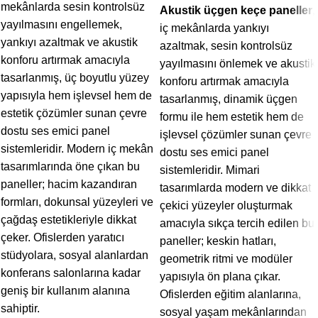
mekânlarda sesin kontrolsüz
Akustik üçgen keçe paneller
,
yayılmasını engellemek,
iç mekânlarda yankıyı
yankıyı azaltmak ve akustik
azaltmak, sesin kontrolsüz
konforu artırmak amacıyla
yayılmasını önlemek ve akustik
tasarlanmış, üç boyutlu yüzey
konforu artırmak amacıyla
yapısıyla hem işlevsel hem de
tasarlanmış, dinamik üçgen
estetik çözümler sunan çevre
formu ile hem estetik hem de
dostu ses emici panel
işlevsel çözümler sunan çevre
sistemleridir. Modern iç mekân
dostu ses emici panel
tasarımlarında öne çıkan bu
sistemleridir. Mimari
paneller; hacim kazandıran
tasarımlarda modern ve dikkat
formları, dokunsal yüzeyleri ve
çekici yüzeyler oluşturmak
çağdaş estetikleriyle dikkat
amacıyla sıkça tercih edilen bu
çeker. Ofislerden yaratıcı
paneller; keskin hatları,
stüdyolara, sosyal alanlardan
geometrik ritmi ve modüler
konferans salonlarına kadar
yapısıyla ön plana çıkar.
geniş bir kullanım alanına
Ofislerden eğitim alanlarına,
sahiptir.
sosyal yaşam mekânlarından