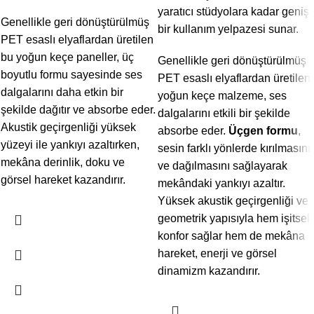
yaratıcı stüdyolara kadar geniş
Genellikle geri dönüştürülmüş
bir kullanım yelpazesi sunar.
PET esaslı elyaflardan üretilen
bu yoğun keçe paneller, üç
Genellikle geri dönüştürülmüş
boyutlu formu sayesinde ses
PET esaslı elyaflardan üretilen
dalgalarını daha etkin bir
yoğun keçe malzeme, ses
şekilde dağıtır ve absorbe eder.
dalgalarını etkili bir şekilde
Akustik geçirgenliği yüksek
absorbe eder.
Üçgen formu
,
yüzeyi ile yankıyı azaltırken,
sesin farklı yönlerde kırılmasını
mekâna derinlik, doku ve
ve dağılmasını sağlayarak
görsel hareket kazandırır.
mekândaki yankıyı azaltır.
Yüksek akustik geçirgenliği ve
geometrik yapısıyla hem işitsel
konfor sağlar hem de mekâna
hareket, enerji ve görsel
dinamizm kazandırır.