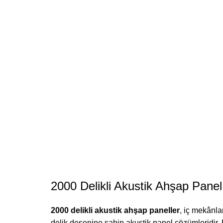
2000 Delikli Akustik Ahşap Panel
2000 delikli akustik ahşap paneller
, iç mekânla
delik desenine sahip akustik panel çözümleridir. 