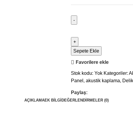
Sepete Ekle
Favorilere ekle
Stok kodu:
Yok
Kategoriler:
A
Panel
,
akustik kaplama
,
Deli
Paylaş:
AÇIKLAMA
EK BILGI
DEĞERLENDIRMELER (0)