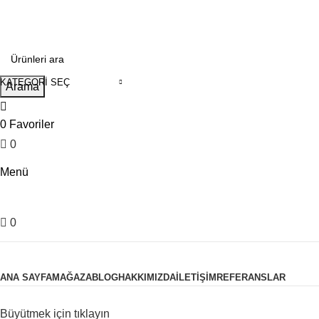
0
KATEGORI SEÇ
Arama
0
Favoriler
0
0.00
₺
Menü
0
0.00
₺
Ürün Kategorileri
ANA SAYFA
MAĞAZA
BLOG
HAKKIMIZDA
İLETIŞIM
REFERANSLAR
Büyütmek için tıklayın