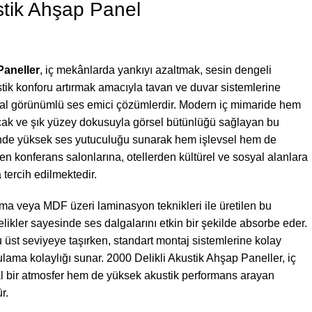
stik Ahşap Panel
Paneller
, iç mekânlarda yankıyı azaltmak, sesin dengeli
ik konforu artırmak amacıyla tavan ve duvar sistemlerine
oğal görünümlü ses emici çözümlerdir. Modern iç mimaride hem
cak ve şık yüzey dokusuyla görsel bütünlüğü sağlayan bu
esinde yüksek ses yutuculuğu sunarak hem işlevsel hem de
rden konferans salonlarına, otellerden kültürel ve sosyal alanlara
 tercih edilmektedir.
ma veya MDF üzeri laminasyon teknikleri ile üretilen bu
likler sayesinde ses dalgalarını etkin bir şekilde absorbe eder.
 üst seviyeye taşırken, standart montaj sistemlerine kolay
ma kolaylığı sunar. 2000 Delikli Akustik Ahşap Paneller, iç
 bir atmosfer hem de yüksek akustik performans arayan
r.