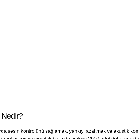
 Nedir?
rda sesin kontrolünü sağlamak, yankıyı azaltmak ve akustik kon
Panel yüzeyine simetrik biçimde açılmış 2000 adet delik, ses dal