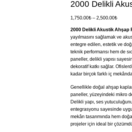
2000 Delikli Aku
1,750.00
₺
–
2,500.00
₺
2000 Delikli Akustik Ahşap 
yayılmasını sağlamak ve akust
entegre edilen, estetik ve d
teknik performansı hem de sı
paneller, delikli yapısı say
dekoratif katkı sağlar. Ofisle
kadar birçok farklı iç mekânda
Genellikle doğal ahşap kapla
paneller, yüzeyindeki mikro de
Delikli yapı, ses yutuculuğunu
entegrasyonu sayesinde uygula
mekân tasarımında hem doğal
projeler için ideal bir çözümdü