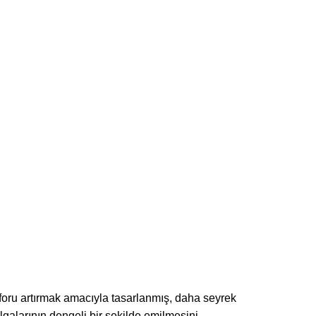
foru artırmak amacıyla tasarlanmış, daha seyrek
galarının dengeli bir şekilde emilmesini