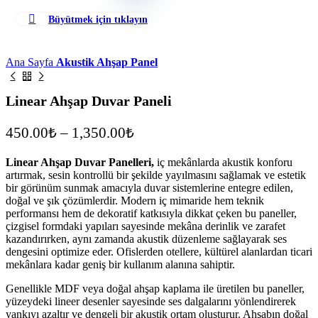
Büyütmek için tıklayın
Ana Sayfa
Akustik Ahşap Panel
Linear Ahşap Duvar Paneli
450.00
₺
–
1,350.00
₺
Linear Ahşap Duvar Panelleri,
iç mekânlarda akustik konforu
artırmak, sesin kontrollü bir şekilde yayılmasını sağlamak ve estetik
bir görünüm sunmak amacıyla duvar sistemlerine entegre edilen,
doğal ve şık çözümlerdir. Modern iç mimaride hem teknik
performansı hem de dekoratif katkısıyla dikkat çeken bu paneller,
çizgisel formdaki yapıları sayesinde mekâna derinlik ve zarafet
kazandırırken, aynı zamanda akustik düzenleme sağlayarak ses
dengesini optimize eder. Ofislerden otellere, kültürel alanlardan ticari
mekânlara kadar geniş bir kullanım alanına sahiptir.
Genellikle MDF veya doğal ahşap kaplama ile üretilen bu paneller,
yüzeydeki lineer desenler sayesinde ses dalgalarını yönlendirerek
yankıyı azaltır ve dengeli bir akustik ortam oluşturur. Ahşabın doğal