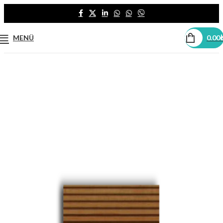
MENÜ
0.00