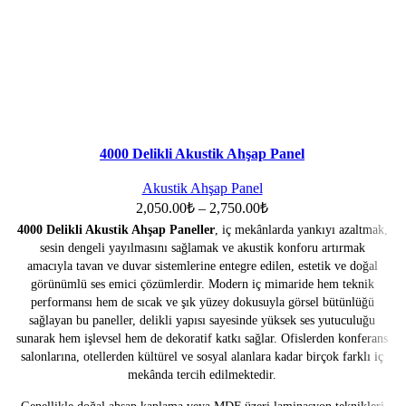
4000 Delikli Akustik Ahşap Panel
Akustik Ahşap Panel
2,050.00
₺
–
2,750.00
₺
4000 Delikli Akustik Ahşap Paneller
, iç mekânlarda yankıyı azaltmak,
sesin dengeli yayılmasını sağlamak ve akustik konforu artırmak
amacıyla tavan ve duvar sistemlerine entegre edilen, estetik ve doğal
görünümlü ses emici çözümlerdir. Modern iç mimaride hem teknik
performansı hem de sıcak ve şık yüzey dokusuyla görsel bütünlüğü
sağlayan bu paneller, delikli yapısı sayesinde yüksek ses yutuculuğu
sunarak hem işlevsel hem de dekoratif katkı sağlar. Ofislerden konferans
salonlarına, otellerden kültürel ve sosyal alanlara kadar birçok farklı iç
mekânda tercih edilmektedir.
Genellikle doğal ahşap kaplama veya MDF üzeri laminasyon teknikleri