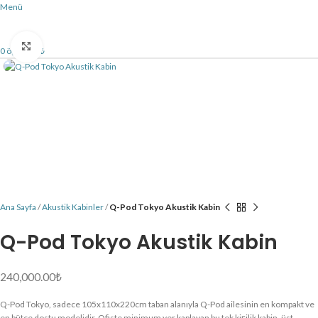
Menü
Büyütmek için tıklayın
0
öğe
0.00
₺
Ana Sayfa
Akustik Kabinler
Q-Pod Tokyo Akustik Kabin
Q-Pod Tokyo Akustik Kabin
240,000.00
₺
Q-Pod Tokyo, sadece 105x110x220cm taban alanıyla Q-Pod ailesinin en kompakt ve
en bütçe dostu modelidir. Ofiste minimum yer kaplayan bu tek kişilik kabin, üst