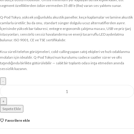
segment özelliklerden ödün vermeden 35 dB’e (Rw) varan ses yalıtımı sunar.
Q-Pod Tokyo, yüksek yoğunluklu akustik paneller, keçe kaplamalar ve lamine akustik
camlarla üretilir; bu da onu, standart sünger dolgulu ucuz alternatiflerden ayırır.
İçerisinde yüksek bar taburesi, entegre ergonomik çalışma masası, USB ve priz şarj
istasyonları, sensörlü sessiz havalandırma ve enerji tasarruflu LED aydınlatma
bulunur. ISO 9001, CE ve TSE sertifikalıdır.
Kısa süreli telefon görüşmeleri, cold-calling yapan satış ekipleri ve hızlı odaklanma
molaları için idealdir. Q-Pod Tokyo’nun kurulumu sadece saatler sürer ve ofis
taşındığında birlikte götürülebilir — sabit bir toplantı odası inşa etmeden anında
sessizlik kazanın.
Sepete Ekle
Favorilere ekle